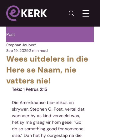
Post
Stephan Joubert
Sep 19, 2025
2 min read
Wees uitdelers in die
Here se Naam, nie
vatters nie!
Teks: 1 Petrus 2:15
Die Amerikaanse bio-etikus en 
skrywer, Stephen G. Post, vertel dat 
wanneer hy as kind verveeld was, 
het sy ma graag vir hom gesê: “Go 
do so something good for someone 
else.” Dan het hy oorgestap na die 