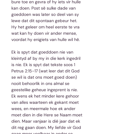
bure toe en gevra of hy iets vir hulle 
kan doen. Post sê sulke dade van 
goeddoen was later so deel van sy 
lewe dat dit spontaan gebeur het. 
Hy het geleer om heel eerste te vra 
wat kan hy doen vir ander mense, 
voordat hy enigiets van hulle wil hê.
Ek is spyt dat goeddoen nie van 
kleintyd af by my in die kerk ingedril 
is nie. Ek is spyt dat tekste soos 1 
Petrus 2:15-17 (wat leer dat dit God 
se wil is dat ons moet goed doen) 
nooit behoorlik in ons almal se 
geestelike geheue ingeprent is nie. 
Ek wens ek het minder kere gehoor 
van alles waarteen ek gekant moet 
wees, en meermale hoe ek ander 
moet dien in die Here se Naam moet 
dien. Maar vanjaar is dié jaar dat ek 
dit reg gaan doen. My liefde vir God 
gaan meer voelbaar in ander se 