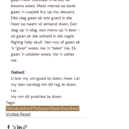
lewens wees. Meer mense se laste 
gaan ’n rusplek kry op my skouers. 
Elke dag gaan ek iets goed in die 
Heer se naam vir iemand doen. Een 
dag op ’n slag, een mens op ’n keer - 
só gaan ek die wêreld in die regte 
Rigting help skuif. Van nou af gaan ek 
’n “giver” wees, nie ’n “taker” nie. Ek 
gaan ’n uitdeler wees, nie ’n vatter 
nie.
Gebed:
U leer my om goed te doen, Heer. Lei 
my dan vandag om dit reg te doen. 
Lei
my om dit prakties te doen.
Tags:
Diensbaarheid
Padwyser
Dade
Goedheid
Vrydag Reset