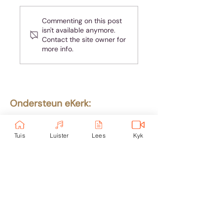
Koffie is nie genoeg
Handhaaf ’n
Commenting on this post
nie
gesonde
isn't available anymore.
volgafstand in
Contact the site owner for
ander se lewens
more info.
Ondersteun eKerk:
Ekerk Vereniging
ABSA Bank
Tuis
Luister
Lees
Kyk
Takkode: 632005
Rekening:
4059 699
232
Epos:
info@ekerk.org
Skakels: