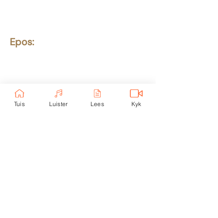
ABSA Bank
Takkode: 632005
Rekening:
4059 699
232
Epos:
info@ekerk.org
Skakels:
Tuis
Luister
Lees
Kyk
Tuis
Toere
eUni
Luister
Lees
eKind
Kontak
Kyk
Nood
Privaatheidsbeleid
Luister na ons podcast: