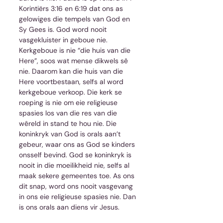
Korintiërs 3:16 en 6:19 dat ons as 
gelowiges die tempels van God en 
Sy Gees is. God word nooit 
vasgekluister in geboue nie. 
Kerkgeboue is nie “die huis van die 
Here”, soos wat mense dikwels sê 
nie. Daarom kan die huis van die 
Here voortbestaan, selfs al word 
kerkgeboue verkoop. Die kerk se 
roeping is nie om eie religieuse 
spasies los van die res van die 
wêreld in stand te hou nie. Die 
koninkryk van God is orals aan’t 
gebeur, waar ons as God se kinders 
onsself bevind. God se koninkryk is 
nooit in die moeilikheid nie, selfs al 
maak sekere gemeentes toe. As ons 
dit snap, word ons nooit vasgevang 
in ons eie religieuse spasies nie. Dan 
is ons orals aan diens vir Jesus.