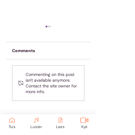
Comments
Koffie is nie genoeg
Handhaaf ’n
Commenting on this post
nie
gesonde
isn't available anymore.
volgafstand in
Contact the site owner for
ander se lewens
more info.
Ondersteun eKerk:
Tuis
Luister
Lees
Kyk