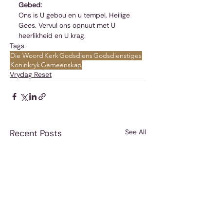
Gebed:
Ons is U gebou en u tempel, Heilige 
Gees. Vervul ons opnuut met U 
heerlikheid en U krag.
Tags:
Die Woord
Kerk
Godsdiens
Godsdienstiges
Koninkryk
Gemeenskap
Vrydag Reset
Recent Posts
See All