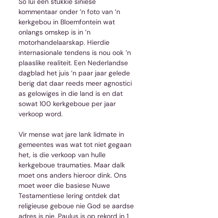
So lui een stukkie siniese 
kommentaar onder ’n foto van ’n 
kerkgebou in Bloemfontein wat 
onlangs omskep is in ’n 
motorhandelaarskap. Hierdie 
internasionale tendens is nou ook ’n 
plaaslike realiteit. Een Nederlandse 
dagblad het juis ’n paar jaar gelede 
berig dat daar reeds meer agnostici 
as gelowiges in die land is en dat 
sowat 100 kerkgeboue per jaar 
verkoop word.
Vir mense wat jare lank lidmate in 
gemeentes was wat tot niet gegaan 
het, is die verkoop van hulle 
kerkgeboue traumaties. Maar dalk 
moet ons anders hieroor dink. Ons 
moet weer die basiese Nuwe 
Testamentiese lering ontdek dat 
religieuse geboue nie God se aardse 
adres is nie. Paulus is op rekord in 1 