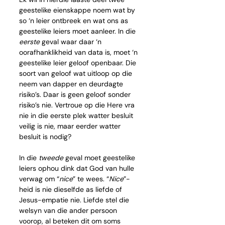
geestelike eienskappe noem wat by 
so ‘n leier ontbreek en wat ons as 
geestelike leiers moet aanleer. In die 
eerste
 geval waar daar ‘n 
oorafhanklikheid van data is, moet ‘n 
geestelike leier geloof openbaar. Die 
soort van geloof wat uitloop op die 
neem van dapper en deurdagte 
risiko’s. Daar is geen geloof sonder 
risiko’s nie. Vertroue op die Here vra 
nie in die eerste plek watter besluit 
veilig is nie, maar eerder watter 
besluit is nodig?
In die 
tweede
 geval moet geestelike 
leiers ophou dink dat God van hulle 
verwag om “
nice
” te wees. “
Nice
”-
heid is nie dieselfde as liefde of 
Jesus-empatie nie. Liefde stel die 
welsyn van die ander persoon 
voorop, al beteken dit om soms 