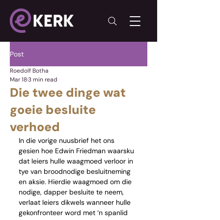
Post
Roedolf Botha
Mar 18
3 min read
Die twee dinge wat
goeie besluite
verhoed
In die vorige nuusbrief het ons 
gesien hoe Edwin Friedman waarsku 
dat leiers hulle waagmoed verloor in 
tye van broodnodige besluitneming 
en aksie. Hierdie waagmoed om die 
nodige, dapper besluite te neem, 
verlaat leiers dikwels wanneer hulle 
gekonfronteer word met ‘n spanlid 