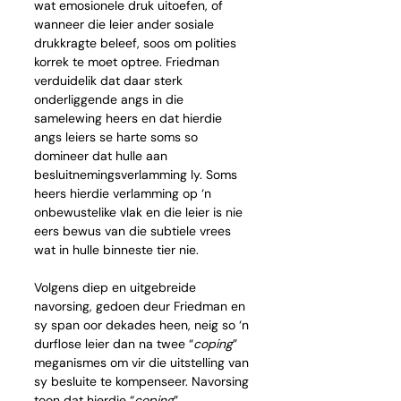
wat emosionele druk uitoefen, of 
wanneer die leier ander sosiale 
drukkragte beleef, soos om polities 
korrek te moet optree. Friedman 
verduidelik dat daar sterk 
onderliggende angs in die 
samelewing heers en dat hierdie 
angs leiers se harte soms so 
domineer dat hulle aan 
besluitnemingsverlamming ly. Soms 
heers hierdie verlamming op ‘n 
onbewustelike vlak en die leier is nie 
eers bewus van die subtiele vrees 
wat in hulle binneste tier nie.
Volgens diep en uitgebreide 
navorsing, gedoen deur Friedman en 
sy span oor dekades heen, neig so ‘n 
durflose leier dan na twee “
coping
” 
meganismes om vir die uitstelling van 
sy besluite te kompenseer. Navorsing 
toon dat hierdie “
coping
” 