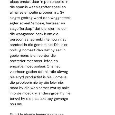
plaas omdat daar ‘n personeellid in 
die span is wat slagoffer speel en 
almal se empatie probeer kry. Sy 
slegte gedrag word dan weggesteek 
agter soveel “emosie, hartseer en 
slagofferskap” dat die leier nie oor 
die waagmoed beskik om die 
persoon aanspreeklik te hou vir sy 
aandeel in die gemors nie. Die leier 
oortuig homself dan dat hy self ‘n 
goeie mens is en eerder die 
oortreder met meer liefde en 
empatie moet oorlaai. Ons het 
voorheen gesien dat hierdie uitweg 
nie altyd produktief is nie. Some lê 
die probleem nie by die leier nie, 
maar by die werknemer wat sy sake 
in orde moet kry, anders groei hy nie 
terwyl hy die maatskappy gevange 
hou nie.
Ek wil in hierdie laaste deel twee 