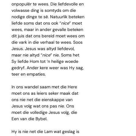
onpopulêr te wees. Die liefdevolle en 
volwasse ding is somtyds om die 
nodige dinge te sê. Natuurlik beteken 
liefde soms dat ons ook “
nice
” moet 
wees, maar in ander gevalle beteken 
dit juis dat ons bereid moet wees om 
die vark in die verhaal te wees. Soos 
Jesus. Jesus was altyd liefdevol, 
maar nie altyd “
nice
” nie. Soms het 
Sy liefde Hom tot ‘n heilige woede 
gedryf. Ander kere weer was Hy sag, 
teer en empaties.
In ons wandel saam met die Here 
moet ons as leiers seker maak dat 
ons nie net die eienskappe van 
Jesus volg wat ons pas nie. Ons 
moet die volledige Jesus volg, die 
Een van die Bybel.
Hy is nie net die Lam wat geslag is 