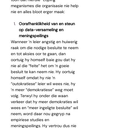
meganismes die organisasie nie help 
nie en alles bloot erger maak:
Oorafhanklikheid van en steun 
op data-versameling en 
meningspeilings
Wanneer ‘n leier angstig en huiwerig 
raak om die nodige besluite te neem 
en tot aksies oor te gaan, dan 
oortuig hy homself baie gou dat hy 
nie al die “feite” het om ‘n goeie 
besluit te kan neem nie. Hy oortuig 
homself omdat hy nie ‘n 
“outokratiese” leier wil wees nie, hy 
‘n meer “demokratiese” weg moet 
volg. Terwyl hy onder die waan 
verkeer dat hy meer demokraties wil 
wees en “meer ingeligte besluite” wil 
neem, word daar nou gegryp na 
empiriese studies en 
meningspeilings. Hy vertrou dus nie 