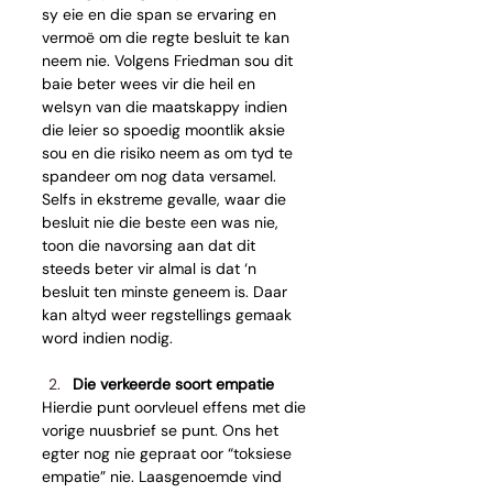
sy eie en die span se ervaring en 
vermoë om die regte besluit te kan 
neem nie. Volgens Friedman sou dit 
baie beter wees vir die heil en 
welsyn van die maatskappy indien 
die leier so spoedig moontlik aksie 
sou en die risiko neem as om tyd te 
spandeer om nog data versamel. 
Selfs in ekstreme gevalle, waar die 
besluit nie die beste een was nie, 
toon die navorsing aan dat dit 
steeds beter vir almal is dat ‘n 
besluit ten minste geneem is. Daar 
kan altyd weer regstellings gemaak 
word indien nodig.
Die verkeerde soort empatie
Hierdie punt oorvleuel effens met die 
vorige nuusbrief se punt. Ons het 
egter nog nie gepraat oor “toksiese 
empatie” nie. Laasgenoemde vind 