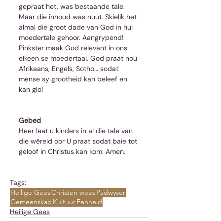
gepraat het, was bestaande tale. 
Maar die inhoud was nuut. Skielik het 
almal die groot dade van God in hul 
moedertale gehoor. Aangrypend! 
Pinkster maak God relevant in ons 
elkeen se moedertaal. God praat nou 
Afrikaans, Engels, Sotho… sodat 
mense sy grootheid kan beleef en 
kan glo!
Gebed
Heer laat u kinders in al die tale van 
die wêreld oor U praat sodat baie tot 
geloof in Christus kan kom. Amen.
Tags:
Heilige Gees
Christen wees
Padwyser
Gemeenskap
Kultuur
Eenheid
Heilige Gees