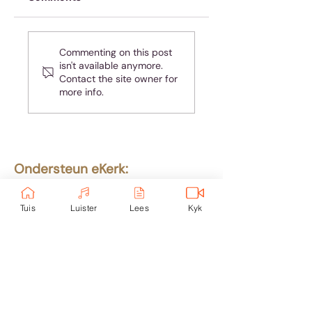
Onskuldig! Ja, jy!
Spasie of tyd? Of
Commenting on this post
dalk beide?
isn't available anymore.
Contact the site owner for
more info.
Ondersteun eKerk:
Ekerk Vereniging
ABSA Bank
Tuis
Luister
Lees
Kyk
Takkode: 632005
Rekening:
4059 699
232
Epos:
info@ekerk.org