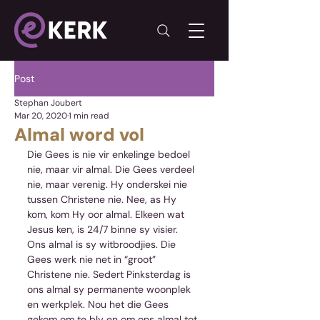
Post
Stephan Joubert
Mar 20, 2020
1 min read
Almal word vol
Die Gees is nie vir enkelinge bedoel 
nie, maar vir almal. Die Gees verdeel 
nie, maar verenig. Hy onderskei nie 
tussen Christene nie. Nee, as Hy 
kom, kom Hy oor almal. Elkeen wat 
Jesus ken, is 24/7 binne sy visier. 
Ons almal is sy witbroodjies. Die 
Gees werk nie net in “groot” 
Christene nie. Sedert Pinksterdag is 
ons almal sy permanente woonplek 
en werkplek. Nou het die Gees 
gekom om te bly en om ons almal tot 