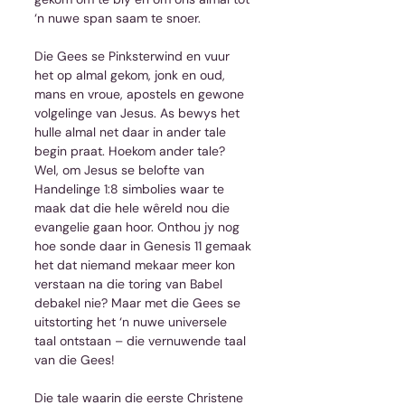
‘n nuwe span saam te snoer.
Die Gees se Pinksterwind en vuur 
het op almal gekom, jonk en oud, 
mans en vroue, apostels en gewone 
volgelinge van Jesus. As bewys het 
hulle almal net daar in ander tale 
begin praat. Hoekom ander tale? 
Wel, om Jesus se belofte van 
Handelinge 1:8 simbolies waar te 
maak dat die hele wêreld nou die 
evangelie gaan hoor. Onthou jy nog 
hoe sonde daar in Genesis 11 gemaak 
het dat niemand mekaar meer kon 
verstaan na die toring van Babel 
debakel nie? Maar met die Gees se 
uitstorting het ‘n nuwe universele 
taal ontstaan – die vernuwende taal 
van die Gees!
Die tale waarin die eerste Christene 