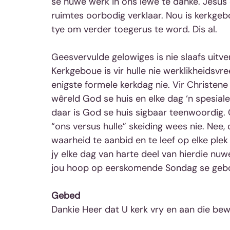
se nuwe werk in ons lewe te danke. Jesus 
ruimtes oorbodig verklaar. Nou is kerkg
tye om verder toegerus te word. Dis al.
Geesvervulde gelowiges is nie slaafs uitv
Kerkgeboue is vir hulle nie werklikheidsv
enigste formele kerkdag nie. Vir Christene
wêreld God se huis en elke dag ‘n spesiale
daar is God se huis sigbaar teenwoordig. 
“ons versus hulle” skeiding wees nie. Nee
waarheid te aanbid en te leef op elke plek 
jy elke dag van harte deel van hierdie nu
jou hoop op eerskomende Sondag se ge
Gebed
Dankie Heer dat U kerk vry en aan die be