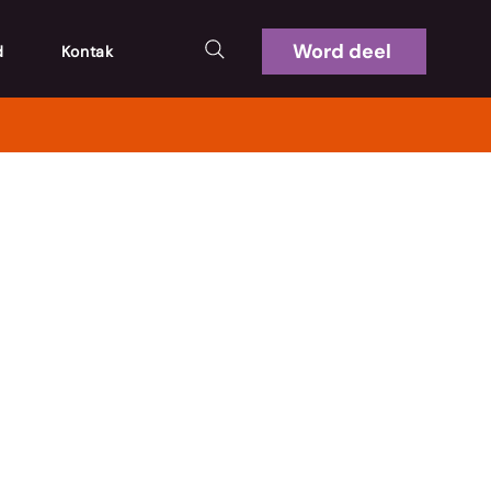
Word deel
d
Kontak