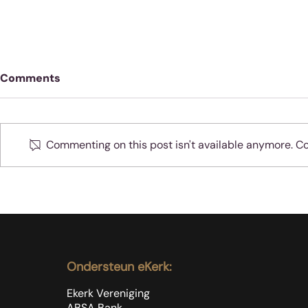
Comments
Commenting on this post isn't available anymore. Con
Die evangelie vra jou
Spasie of t
telefoonnommer
beide?
Ondersteun eKerk:
Ekerk Vereniging
ABSA Bank