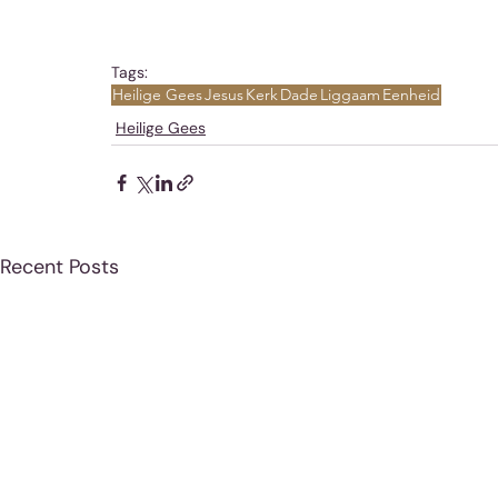
Tags:
Heilige Gees
Jesus
Kerk
Dade
Liggaam
Eenheid
Heilige Gees
Recent Posts