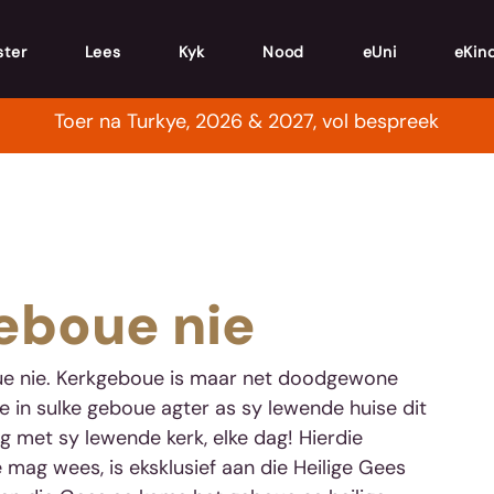
ster
Lees
Kyk
Nood
eUni
eKin
Toer na Turkye, 2026 & 2027, vol bespreek
geboue nie
boue nie. Kerkgeboue is maar net doodgewone 
e in sulke geboue agter as sy lewende huise dit 
g met sy lewende kerk, elke dag! Hierdie 
ag wees, is eksklusief aan die Heilige Gees 