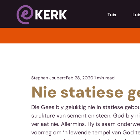
Tuis
Lui
Stephan Joubert
Feb 28, 2020
1 min read
Nie statiese 
Die Gees bly gelukkig nie in statiese ge
strukture van sement en steen. God bly ni
verlaat nie. Allermins. Hy is saam onderwe
voorreg om ’n lewende tempel van God te m