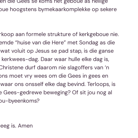
en die Gees se koms het geboue as heilige 
eboue hoogstens bymekaarkomplekke op sekere 
erkoop aan formele strukture of kerkgeboue nie. 
reemde “huise van die Here” met Sondag as die 
 wat voluit op Jesus se pad stap, is die ganse 
 kerkwees-dag. Daar waar hulle elke dag is, 
Christene durf daarom nie slagoffers van ‘n 
, ons moet vry wees om die Gees in gees en 
waar ons onsself elke dag bevind. Terloops, is 
we Gees-gedrewe beweging? Of sit jou nog al 
bou-byeenkoms?
weeg is. Amen