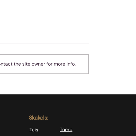
tact the site owner for more info.
Onskuldig! Ja, jy!
yd? Of dalk
Skakels:
Toere
Tuis