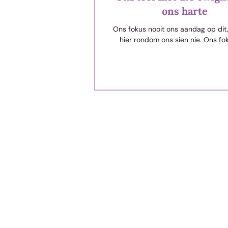
ons harte
Ons fokus nooit ons aandag op dit
hier rondom ons sien nie. Ons fo
aandag op dit, wat ons nog nie met 
kan raaksie