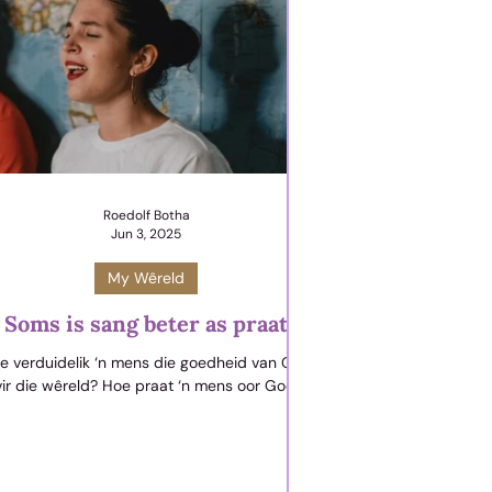
Roedolf Botha
Jun 3, 2025
My Wêreld
Soms is sang beter as praat
e verduidelik ‘n mens die goedheid van God
vir die wêreld? Hoe praat ‘n mens oor God,
t so liefdevol en asemrowend heilig is dat ‘n
ns dit byna nie in woorde kan omskryf nie?
Baie mense dink dat hulle in debatte moet
ree, harder moet praat of nog ‘n keer logies