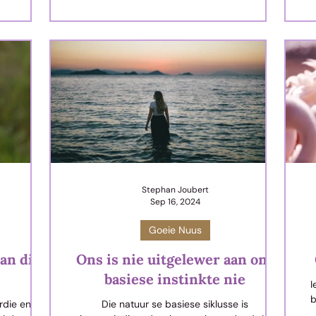
aanmekaargesit en die see opgedam toe die
ve
ame dra.
water woedend begin uitborrel het. Hy alleen
ve
 Matteus 2
weet waar die oorsprong van die oseane is en
ke
ssias se
wandel gemaklik in die wonderbaarlike tuine,
nie. Hulle
wat Hyself op die seebodem uitgelê het.
w
we.
Stephan Joubert
Sep 16, 2024
Goeie Nuus
an die
Ons is nie uitgelewer aan ons
basiese instinkte nie
I
b
rdie engel
Die natuur se basiese siklusse is
(