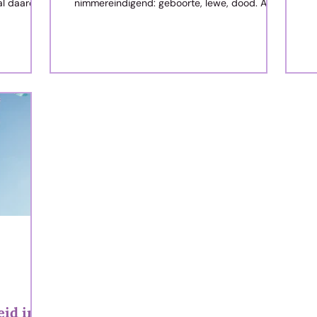
al daaroor
nimmereindigend: geboorte, lewe, dood. Alle
ernstig...
vorms van lewe op aarde loop hierdie pad. Dit
herhaal van...
eid in