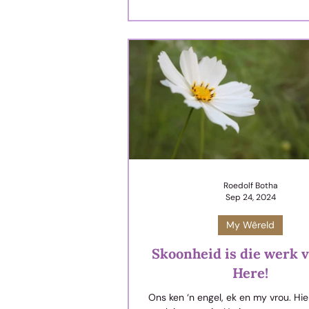
met daardie planete, wat hulle n
Daarom is dit nie vreemd dat ons in
lees van sterrekykers wat die Me
geboorte in die hemelruim raaksien 
het geglo die hemelligame le
Roedolf Botha
Sep 24, 2024
My Wêreld
Skoonheid is die werk v
Here!
Ons ken ‘n engel, ek en my vrou. Hie