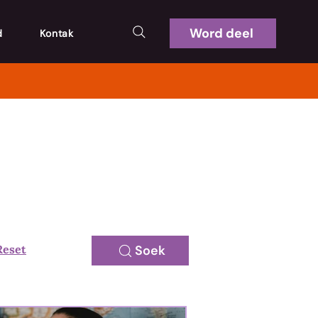
Word deel
d
Kontak
Reset
Soek