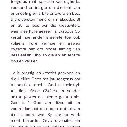
toegerus met spesiale vaardighede, 
verstand en insigte om die tent van 
ontmoeting en ark te ontwerp en bou. 
Dit is verstommend om in Eksodus 31 
en 35 te lees oor die kreatiwiteit, 
waarmee hulle geseën is. Eksodus 35 
vertel hoe ander Israeliete toe ook 
volgens hulle vermoë en gawes 
bygedra het om onder leiding van 
Besaleël en Oholiab die ark en tent te 
bou en versier.
Jy is pragtig en kreatief geskape en 
die Heilige Gees het jou toegerus om 
ŉ spesifieke doel in God se koninkryk 
te dien. 
Geen Christen 
is sonder 
unieke gawes en talente geskep nie. 
God is ŉ God van diversiteit en 
verskeidenheid en elkeen is deel van 
die sisteem, wat Sy aardse werk 
moet bevorder. Gryp diversiteit en 
jou eie 
en 
ander se uniekheid aan en 