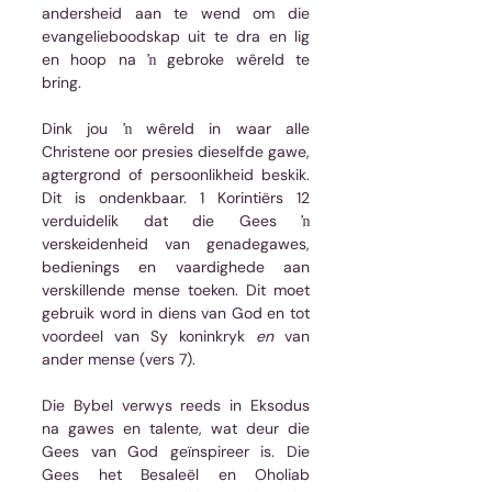
andersheid aan te wend om die 
evangelieboodskap uit te dra en lig 
en hoop na ŉ gebroke wêreld te 
bring.
Dink jou ŉ wêreld in waar alle 
Christene oor presies dieselfde gawe, 
agtergrond of persoonlikheid beskik. 
Dit is ondenkbaar. 1 Korintiërs 12 
verduidelik dat die Gees ŉ 
verskeidenheid van genadegawes, 
bedienings en vaardighede aan 
verskillende mense toeken. Dit moet 
gebruik word in diens van God en tot 
voordeel van Sy koninkryk 
en
 van 
ander mense (vers 7).
Die Bybel verwys reeds in Eksodus 
na gawes en talente, wat deur die 
Gees van God geïnspireer is. Die 
Gees het Besaleël en Oholiab 