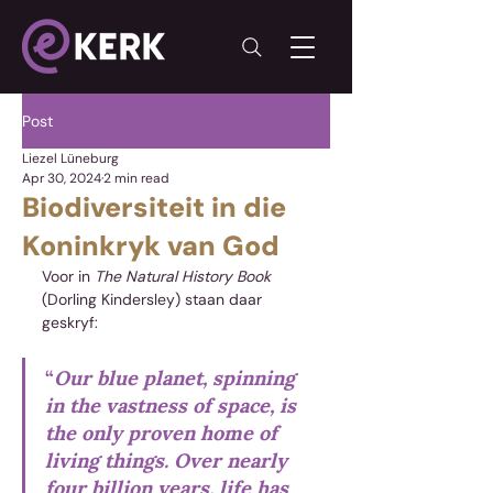
Post
Liezel Lüneburg
Apr 30, 2024
2 min read
Biodiversiteit in die
Koninkryk van God
Voor in 
The Natural History Book 
(Dorling Kindersley) staan daar 
geskryf: 
“
Our blue planet, spinning 
in the vastness of space, is 
the only proven home of 
living things. Over nearly 
four billion years, life has 