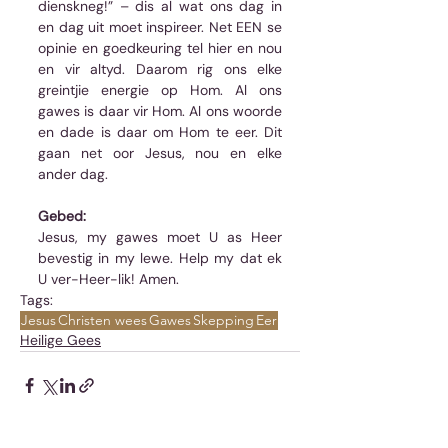
dienskneg!” – dis al wat ons dag in 
en dag uit moet inspireer. Net EEN se 
opinie en goedkeuring tel hier en nou 
en vir altyd. Daarom rig ons elke 
greintjie energie op Hom. Al ons 
gawes is daar vir Hom. Al ons woorde 
en dade is daar om Hom te eer. Dit 
gaan net oor Jesus, nou en elke 
ander dag. 
Gebed:
Jesus, my gawes moet U as Heer 
bevestig in my lewe. Help my dat ek 
U ver-Heer-lik! Amen.
Tags:
Jesus
Christen wees
Gawes
Skepping
Eer
Heilige Gees