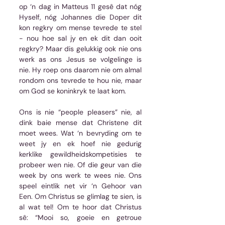
op ‘n dag in Matteus 11 gesê dat nóg 
Hyself, nóg Johannes die Doper dit 
kon regkry om mense tevrede te stel 
- nou hoe sal jy en ek dit dan ooit 
regkry? Maar dis gelukkig ook nie ons 
werk as ons Jesus se volgelinge is 
nie. Hy roep ons daarom nie om almal 
rondom ons tevrede te hou nie, maar 
om God se koninkryk te laat kom. 
Ons is nie “people pleasers” nie, al 
dink baie mense dat Christene dit 
moet wees. Wat ‘n bevryding om te 
weet jy en ek hoef nie gedurig 
kerklike gewildheidskompetisies te 
probeer wen nie. Of die geur van die 
week by ons werk te wees nie. Ons 
speel eintlik net vir ‘n Gehoor van 
Een. Om Christus se glimlag te sien, is 
al wat tel! Om te hoor dat Christus 
sê: “Mooi so, goeie en getroue 