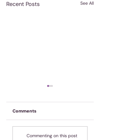
Recent Posts
See All
Comments
Onskuldig! Ja, jy!
Spasie of tyd? Of
Commenting on this post
dalk beide?