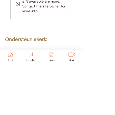
isn't available anymore.
Contact the site owner for
more info.
Ondersteun eKerk:
Ekerk Vereniging
ABSA Bank
Takkode: 632005
Tuis
Luister
Lees
Kyk
Rekening:
4059 699
232
Epos:
info@ekerk.org
Skakels:
Tuis
Toere