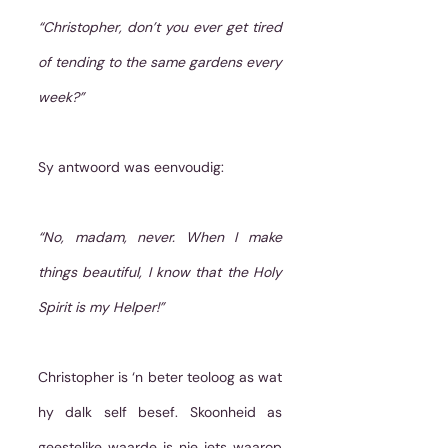
“Christopher, don’t you ever get tired 
of tending to the same gardens every 
week?”
Sy antwoord was eenvoudig:
“No, madam, never. When I make 
things beautiful, I know that the Holy 
Spirit is my Helper!”
Christopher is ‘n beter teoloog as wat 
hy dalk self besef. Skoonheid as 
geestelike waarde is nie iets waarop 