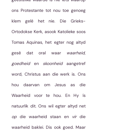
ons Protestante tot nou toe genoeg 
klem gelê het nie. Die Grieks-
Ortodokse Kerk, asook Katolieke soos 
Tomas Aquinas, het egter nog altyd 
gesê dat oral waar 
waarheid
, 
goedheid
 en 
skoonheid
 aangetref 
word, Christus aan die werk is. Ons 
hou daarvan om Jesus as die 
Waarheid voor te hou. En Hy ís 
natuurlik dit. Ons wil egter altyd net 
op
 die waarheid staan en 
vir
 die 
waarheid baklei. Dis ook goed. Maar 