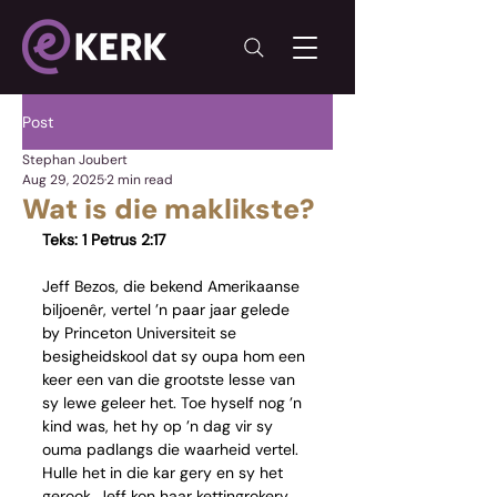
Post
Stephan Joubert
Aug 29, 2025
2 min read
Wat is die maklikste?
Teks: 1 Petrus 2:17
Jeff Bezos, die bekend Amerikaanse 
biljoenêr, vertel ’n paar jaar gelede 
by Princeton Universiteit se 
besigheidskool dat sy oupa hom een 
keer een van die grootste lesse van 
sy lewe geleer het. Toe hyself nog ’n 
kind was, het hy op ’n dag vir sy 
ouma padlangs die waarheid vertel. 
Hulle het in die kar gery en sy het 
gerook. Jeff kon haar kettingrokery 