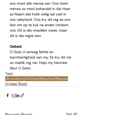
ons moet alle mense eer. Ons moet 
mense so mooi behandel in die Heer 
se Naam dat hulle veilig sal voel in 
ons nabyheid. Ons kry dit reg as ons 
leer om op te kyk na ander rondom 
ons. Dit is die moeiliker roete, maar 
dit is die regte een. 
Gebed: 
O God, U verwag liefde en 
barmhartigheid van my. Ek kry dit nie 
so maklik reg nie. Help my hiermee 
deur U Gees.
Tags:
Verandering
Oordeel
Nabyheid
Respek
Vrydag Reset
Recent Posts
See All