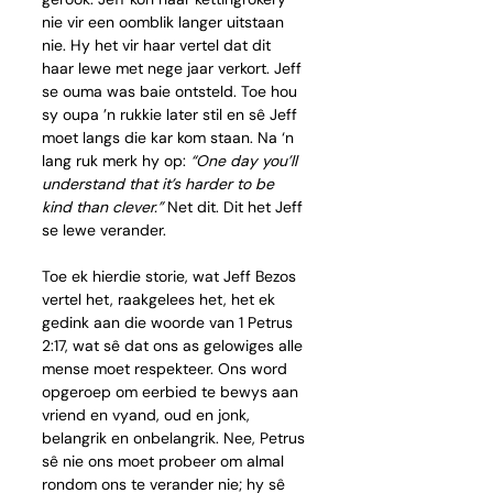
nie vir een oomblik langer uitstaan 
nie. Hy het vir haar vertel dat dit 
haar lewe met nege jaar verkort. Jeff 
se ouma was baie ontsteld. Toe hou 
sy oupa ’n rukkie later stil en sê Jeff 
moet langs die kar kom staan. Na ‘n 
lang ruk merk hy op: 
“One day you’ll 
understand that it’s harder to be 
kind than clever.”
 Net dit. Dit het Jeff 
se lewe verander. 
Toe ek hierdie storie, wat Jeff Bezos 
vertel het, raakgelees het, het ek 
gedink aan die woorde van 1 Petrus 
2:17, wat sê dat ons as gelowiges alle 
mense moet respekteer. Ons word 
opgeroep om eerbied te bewys aan 
vriend en vyand, oud en jonk, 
belangrik en onbelangrik. Nee, Petrus 
sê nie ons moet probeer om almal 
rondom ons te verander nie; hy sê 