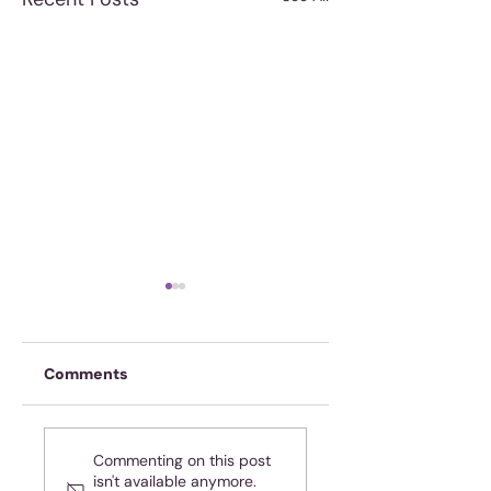
Comments
Handhaaf ’n
Wees ook lief vir
Commenting on this post
gesonde
jouself
isn't available anymore.
volgafstand in