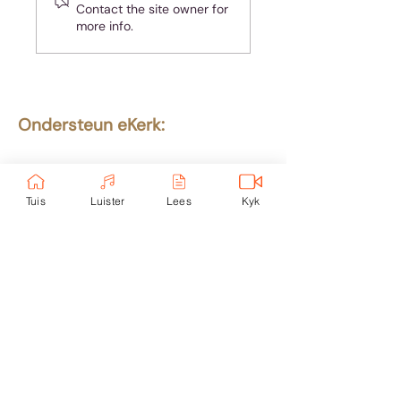
Contact the site owner for
ander se lewens
more info.
Ondersteun eKerk:
Ekerk Vereniging
ABSA Bank
Takkode: 632005
Tuis
Luister
Lees
Kyk
Rekening:
4059 699
232
Epos:
info@ekerk.org
Skakels:
Tuis
Toere
eUni