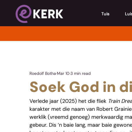
Tuis
Lui
Roedolf Botha
Mar 10
3 min read
Soek God in d
Verlede jaar (2025) het die fliek 
Train Dre
karakter met die naam van Robert Grainier,
werklik (vreemd genoeg) merkwaardig maak 
gebeur. Dis ‘n baie lang, maar baie gewon