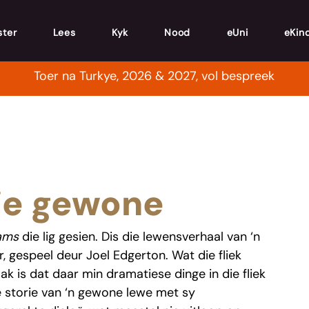
ster
Lees
Kyk
Nood
eUni
eKin
Toer na Turkye, 2026 & 2027, vol bespreek
ie gewone
ams
 die lig gesien. Dis die lewensverhaal van ‘n 
 gespeel deur Joel Edgerton. Wat die fliek 
is dat daar min dramatiese dinge in die fliek 
e storie van ‘n gewone lewe met sy 