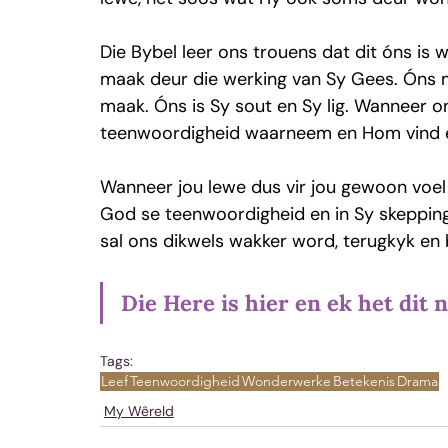
Die Bybel leer ons trouens dat dit óns i
maak deur die werking van Sy Gees. Óns m
maak. Óns is Sy sout en Sy lig. Wanneer o
teenwoordigheid waarneem en Hom vind e
Wanneer jou lewe dus vir jou gewoon voel 
God se teenwoordigheid en in Sy skepping
sal ons dikwels wakker word, terugkyk en 
Die Here is hier en ek het dit n
Tags:
Leef
Teenwoordigheid
Wonderwerke
Betekenis
Drama
My Wêreld