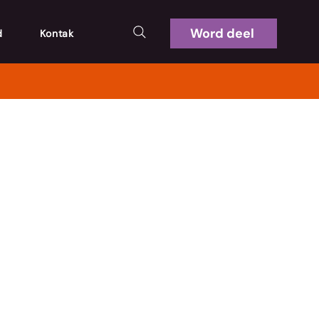
Word deel
d
Kontak