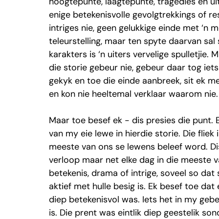
hoogtepunte, laagtepunte, tragedies en uit
enige betekenisvolle gevolgtrekkings of res
intriges nie, geen gelukkige einde met ‘n m
teleurstelling, maar ten spyte daarvan sal 
karakters is ‘n uiters vervelige spulletjie.
die storie gebeur nie, gebeur daar tog iets i
gekyk en toe die einde aanbreek, sit ek me
en kon nie heeltemal verklaar waarom nie.
Maar toe besef ek - dis presies die punt. E
van my eie lewe in hierdie storie. Die fliek 
meeste van ons se lewens beleef word. Di
verloop maar net elke dag in die meeste v
betekenis, drama of intrige, soveel so da
aktief met hulle besig is. Ek besef toe dat
diep betekenisvol was. Iets het in my gebe
is. Die prent was eintlik diep geestelik s