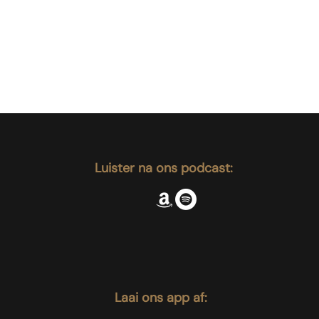
t
Luister na ons podcast:
Laai ons app af: