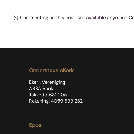
Commenting on this post isn't available anymore. Con
Hoe om te reageer
Ons, die s
gemeensk
Ondersteun eKerk:
Ekerk Vereniging
ABSA Bank
Takkode: 632005
Rekening: 4059 699
232
Epos: