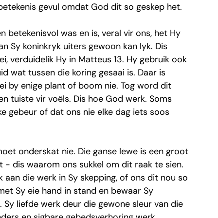
betekenis gevul omdat God dit so geskep het.
 betekenisvol was en is, veral vir ons, het Hy 
van Sy koninkryk uiters gewoon kan lyk. Dis 
ei, verduidelik Hy in Matteus 13. Hy gebruik ook 
d wat tussen die koring gesaai is. Daar is 
ei by enige plant of boom nie. Tog word dit 
en tuiste vir voëls. Dis hoe God werk. Soms 
e gebeur of dat ons nie elke dag iets soos 
moet onderskat nie. Die ganse lewe is een groot 
t - dis waarom ons sukkel om dit raak te sien. 
 aan die werk in Sy skepping, of ons dit nou so 
 met Sy eie hand in stand en bewaar Sy 
Sy liefde werk deur die gewone sleur van die 
ders en sigbare gebedsverhoring werk.