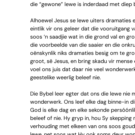
die “gewone” lewe is inderdaad met diep 
Alhoewel Jesus se lewe uiters dramaties en
eintlik vir ons geleer dat die vooruitgang 
soos ‘n saadjie wat in die grond val en gro
die voorbeelde van die saaier en die onkrui
oënskynlik niks dramaties besig om te gro
groot, sê Jesus, en bring skadu vir mense 
voel ons juis dat daar nie veel wonderwerk
geestelike weerlig beleef nie.
Die Bybel leer egter dat ons die lewe nie 
wonderwerk. Ons leef elke dag binne-in di
God is elke dag en elke sekonde persóónlik
beleef of nie. Hy gryp in, hou Sy skepping
verhouding met elkeen van ons soos goud. 
lewe, net soos wat Hy ook soms deur won