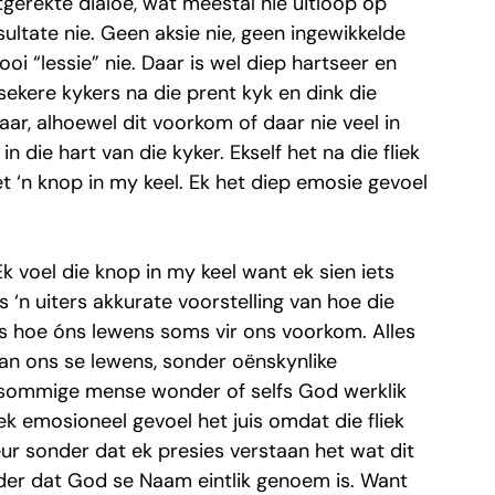
gerekte dialoë, wat meestal nie uitloop op 
ultate nie. Geen aksie nie, geen ingewikkelde 
ooi “lessie” nie. Daar is wel diep hartseer en 
sekere kykers na die prent kyk en dink die 
 Maar, alhoewel dit voorkom of daar nie veel in 
n die hart van die kyker. Ekself het na die fliek 
t ‘n knop in my keel. Ek het diep emosie gevoel 
 
k voel die knop in my keel want ek sien iets 
is ‘n uiters akkurate voorstelling van hoe die 
s hoe óns lewens soms vir ons voorkom. Alles 
an ons se lewens, sonder oënskynlike 
t sommige mense wonder of selfs God werklik 
 ek emosioneel gevoel het juis omdat die fliek 
ur sonder dat ek presies verstaan het wat dit 
onder dat God se Naam eintlik genoem is. Want 