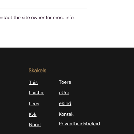
tact the site owner for more info.
ingende
Moenie alles aanvaar wa
ap
jou aangebied word nie
Skakels:
Toere
Tuis
Luister
eUni
eKind
Lees
Kontak
Kyk
Privaatheidsbeleid
Nood