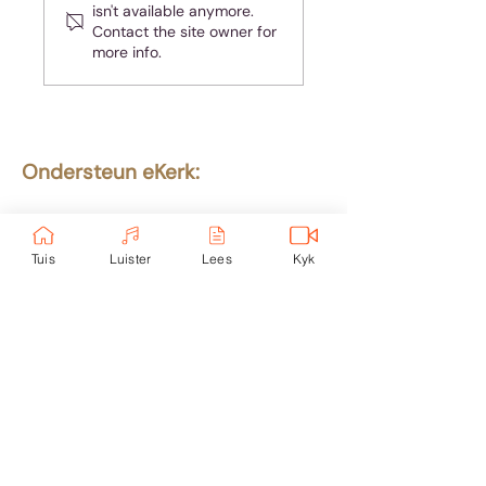
isn't available anymore.
Contact the site owner for
more info.
Ondersteun eKerk:
Ekerk Vereniging
ABSA Bank
Takkode: 632005
Tuis
Luister
Lees
Kyk
Rekening:
4059 699
232
Epos:
info@ekerk.org
Skakels:
Tuis
Toere