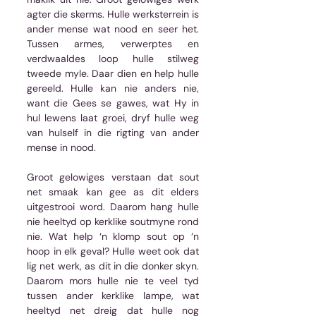
agter die skerms. Hulle werksterrein is 
ander mense wat nood en seer het. 
Tussen armes, verwerptes en 
verdwaaldes loop hulle stilweg 
tweede myle. Daar dien en help hulle 
gereeld. Hulle kan nie anders nie, 
want die Gees se gawes, wat Hy in 
hul lewens laat groei, dryf hulle weg 
van hulself in die rigting van ander 
mense in nood.
Groot gelowiges verstaan dat sout 
net smaak kan gee as dit elders 
uitgestrooi word. Daarom hang hulle 
nie heeltyd op kerklike soutmyne rond 
nie. Wat help ‘n klomp sout op ‘n 
hoop in elk geval? Hulle weet ook dat 
lig net werk, as dit in die donker skyn. 
Daarom mors hulle nie te veel tyd 
tussen ander kerklike lampe, wat 
heeltyd net dreig dat hulle nog 