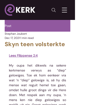
Post
Stephan Joubert
Dec 17, 2021
1 min read
Skyn teen volsterkte
Lees Filippense 2:4
My oupa het dikwels na sekere 
kerkmense verwys as “diep” 
gelowiges. Toe ek hom eenkeer vra 
wat ‘n “diep” gelowige is, sê hy dis 
mense wat reguit hemel toe gaan, 
omdat hulle groot dinge vir die Here 
doen. Met respek aan my oupa, ‘n 
mens ken nie diep gelowiges so 
maklik uit nie. Groot gelowiges werk 