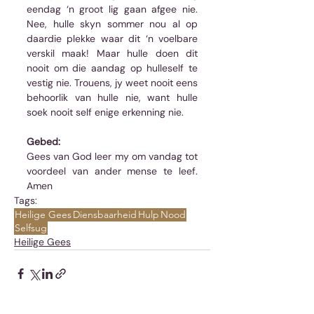
eendag ‘n groot lig gaan afgee nie. 
Nee, hulle skyn sommer nou al op 
daardie plekke waar dit ‘n voelbare 
verskil maak! Maar hulle doen dit 
nooit om die aandag op hulleself te 
vestig nie. Trouens, jy weet nooit eens 
behoorlik van hulle nie, want hulle 
soek nooit self enige erkenning nie.
Gebed:
Gees van God leer my om vandag tot 
voordeel van ander mense te leef. 
Amen
Tags:
Heilige Gees
Diensbaarheid
Hulp
Nood
Selfsug
Heilige Gees