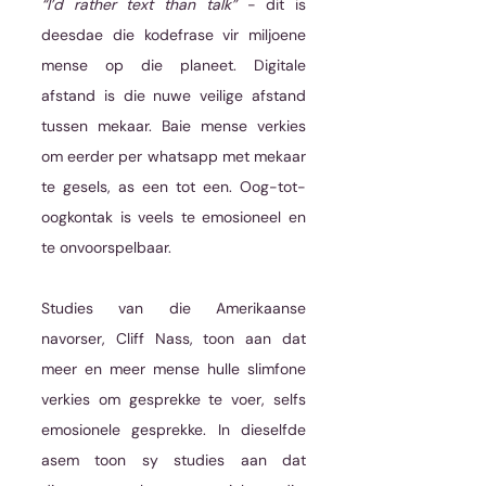
“I’d rather text than talk”
 - dit is 
deesdae die kodefrase vir miljoene 
mense op die planeet. Digitale 
afstand is die nuwe veilige afstand 
tussen mekaar. Baie mense verkies 
om eerder per whatsapp met mekaar 
te gesels, as een tot een. Oog-tot-
oogkontak is veels te emosioneel en 
te onvoorspelbaar. 
Studies van die Amerikaanse 
navorser, Cliff Nass, toon aan dat 
meer en meer mense hulle slimfone 
verkies om gesprekke te voer, selfs 
emosionele gesprekke. In dieselfde 
asem toon sy studies aan dat 