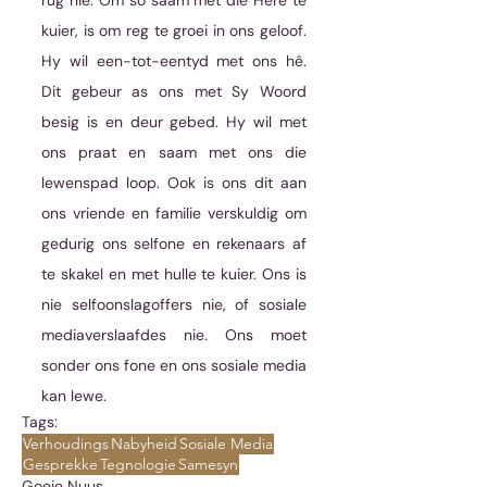
rug nie. Om so saam met die Here te 
kuier, is om reg te groei in ons geloof. 
Hy wil een-tot-eentyd met ons hê. 
Dit gebeur as ons met Sy Woord 
besig is en deur gebed. Hy wil met 
ons praat en saam met ons die 
lewenspad loop. Ook is ons dit aan 
ons vriende en familie verskuldig om 
gedurig ons selfone en rekenaars af 
te skakel en met hulle te kuier. Ons is 
nie selfoonslagoffers nie, of sosiale 
mediaverslaafdes nie. Ons moet 
sonder ons fone en ons sosiale media 
kan lewe.
Tags:
Verhoudings
Nabyheid
Sosiale Media
Gesprekke
Tegnologie
Samesyn
Goeie Nuus