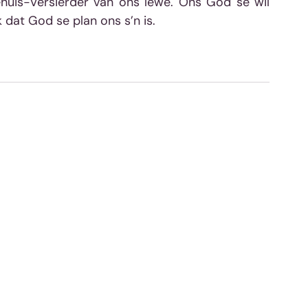
uis-Versierder van ons lewe. Ons God se wil 
dat God se plan ons s’n is. 