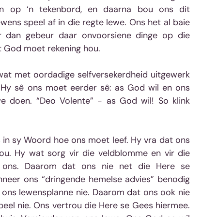
n op ‘n tekenbord, en daarna bou ons dit 
ewens speel af in die regte lewe. Ons het al baie 
 dan gebeur daar onvoorsiene dinge op die 
 God moet rekening hou. 
 wat met oordadige selfversekerdheid uitgewerk 
Hy sê ons moet eerder sê: as God wil en ons 
we doen. “Deo Volente” - as God wil! So klink 
 in sy Woord hoe ons moet leef. Hy vra dat ons 
ou. Hy wat sorg vir die veldblomme en vir die 
 ons. Daarom dat ons nie net die Here se 
anneer ons “dringende hemelse advies” benodig 
l ons lewensplanne nie. Daarom dat ons ook nie 
eel nie. Ons vertrou die Here se Gees hiermee. 