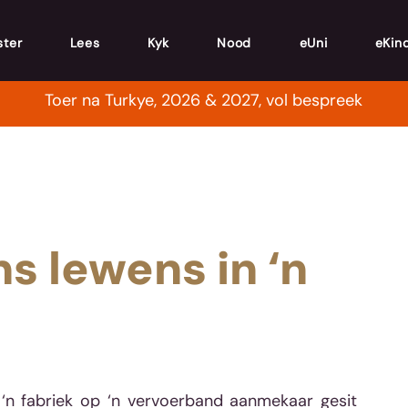
ster
Lees
Kyk
Nood
eUni
eKin
Toer na Turkye, 2026 & 2027, vol bespreek
s lewens in ‘n
 ‘n fabriek op ‘n vervoerband aanmekaar gesit 