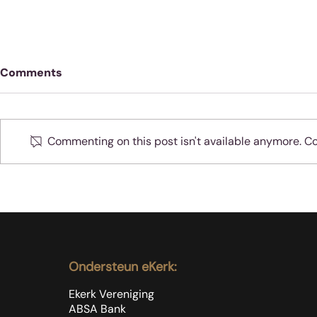
Comments
Commenting on this post isn't available anymore. Con
Oefen jou 
Moenie jubel as slegte
dinge met sondaars
gebeur nie
Ondersteun eKerk:
Ekerk Vereniging
ABSA Bank