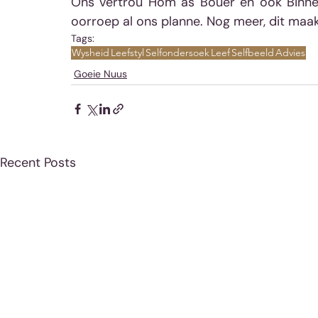
Ons vertrou Hom as Bouer en ook Binneh
oorroep al ons planne. Nog meer, dit maak 
Tags:
Wysheid
Leefstyl
Selfondersoek
Leef
Selfbeeld
Advies
Goeie Nuus
Recent Posts