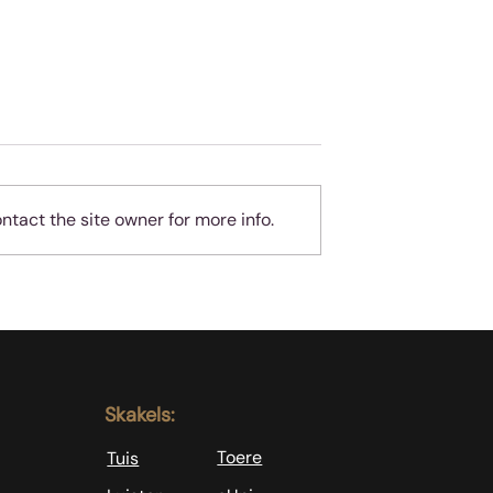
tact the site owner for more info.
geheue
Almal hou van
teleurgesteld wees - ma
jy is nie almal nie!
Skakels:
Toere
Tuis