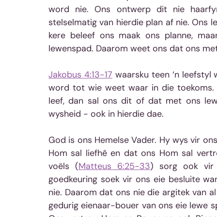
word nie. Ons ontwerp dit nie haarfy
stelselmatig van hierdie plan af nie. Ons l
kere beleef ons maak ons planne, maar
lewenspad. Daarom weet ons dat ons met
Jakobus 4:13-17
 waarsku teen ‘n leefstyl
word tot wie weet waar in die toekoms. 
leef, dan sal ons dit of dat met ons le
wysheid - ook in hierdie dae. 
God is ons Hemelse Vader. Hy wys vir ons
Hom sal liefhê en dat ons Hom sal vertr
voëls (
Matteus 6:25-33
) sorg ook vir
goedkeuring soek vir ons eie besluite w
nie. Daarom dat ons nie die argitek van a
gedurig eienaar-bouer van ons eie lewe sp