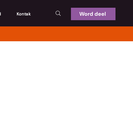
Word deel
d
Kontak