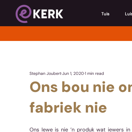
Tuis
Lui
Stephan Joubert
Jun 1, 2020
1 min read
Ons bou nie on
fabriek nie
Ons lewe is nie ’n produk wat iewers in