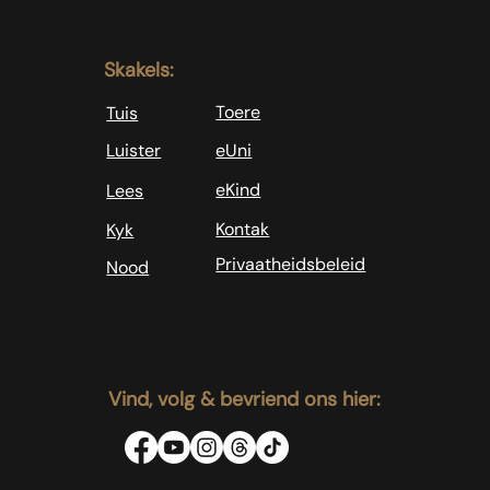
Skakels:
Toere
Tuis
Luister
eUni
eKind
Lees
Kontak
Kyk
Privaatheidsbeleid
Nood
Vind, volg & bevriend ons hier: