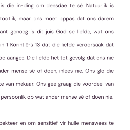
t is die in-ding om deesdae te sê. Natuurlik is 
tootlik, maar ons moet oppas dat ons darem 
sant genoeg is dit juis God se liefde, wat ons 
n 1 Korintiërs 13 dat die liefde veroorsaak dat 
e aangee. Die liefde het tot gevolg dat ons nie 
nder mense sê of doen, inlees nie. Ons glo die 
e van mekaar. Ons gee graag die voordeel van 
die twyfel aan mekaar. Ons neem nie alles persoonlik op wat ander mense sê of doen nie. 
ekteer en om sensitief vir hulle menswees te 