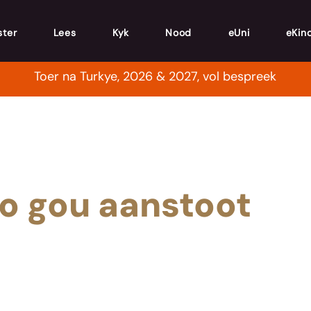
ster
Lees
Kyk
Nood
eUni
eKin
Toer na Turkye, 2026 & 2027, vol bespreek
so gou aanstoot