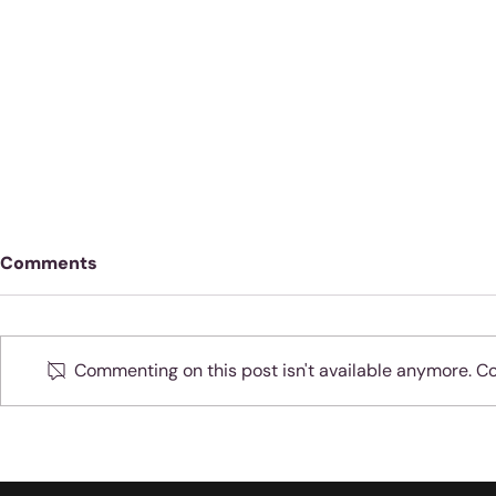
Comments
Commenting on this post isn't available anymore. Con
Oefen jou 
Moenie jubel as slegte
dinge met sondaars
gebeur nie