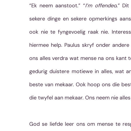
“Ek neem aanstoot.” “
I’m offended
.” Di
sekere dinge en sekere opmerkings aans
ook nie te fyngevoelig raak nie. Interes
hiermee help. Paulus skryf onder andere i
ons alles verdra wat mense na ons kant to
gedurig duistere motiewe in alles, wat a
beste van mekaar. Ook hoop ons die best
God se liefde leer ons om mense te resp