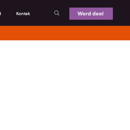
Word deel
d
Kontak