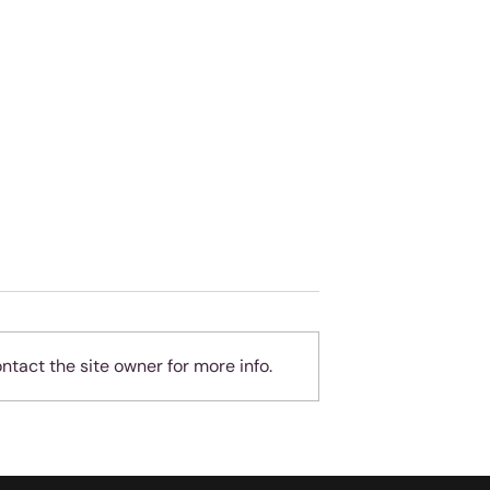
tact the site owner for more info.
geheue
Almal hou van
teleurgesteld wees - ma
jy is nie almal nie!