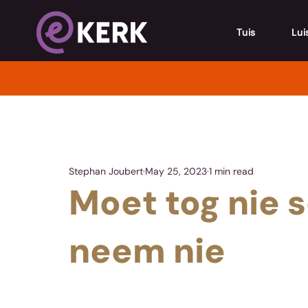
Tuis
Lui
Stephan Joubert
May 25, 2023
1 min read
Moet tog nie 
neem nie