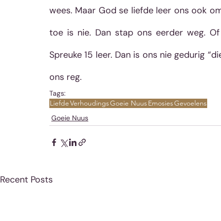
wees. Maar God se liefde leer ons ook om
toe is nie. Dan stap ons eerder weg. O
Spreuke 15 leer. Dan is ons nie gedurig “
ons reg. 
Tags:
Liefde
Verhoudings
Goeie Nuus
Emosies
Gevoelens
Goeie Nuus
Recent Posts