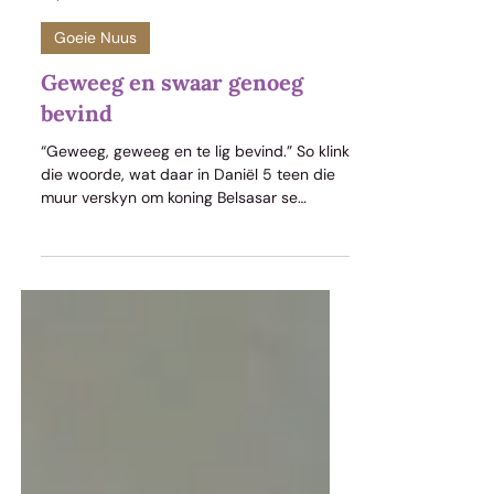
Stephan Joubert
Sep 28, 2023
1 min read
Goeie Nuus
Geweeg en swaar genoeg
bevind
“Geweeg, geweeg en te lig bevind.” So klink
die woorde, wat daar in Daniël 5 teen die
muur verskyn om koning Belsasar se
regering op te som.