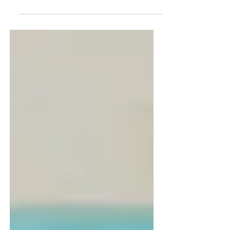
Dieretuin hom gevra om ’n slang uit Afrika
te identifiseer. Op 26 September het
hierdie einste slang hom gepik. Schmidt
het gemeen dit is ’n boomslang, maar om
heeltemal seker te maak, het hy alle vorms
van mediese hulp geweier. Sy rede volgens
The Chicago Daily Tribune was as volg:
“That would upset the symptoms.”