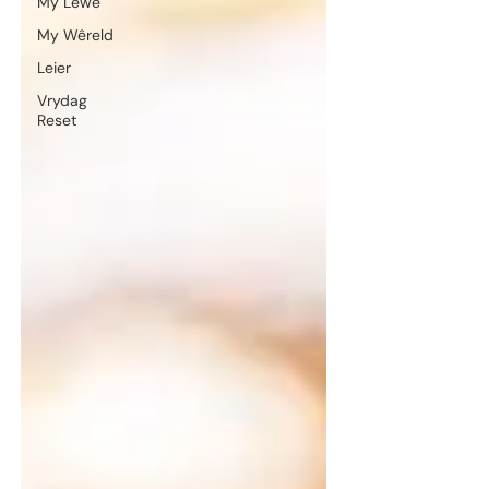
My Lewe
My Wêreld
Leier
Vrydag
Reset