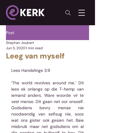
Post
Stephan Joubert
Jun 5, 2020
1 min read
Leeg van myself
Lees Handelinge 3:9
‘The world revolves around me.’ Dit 
lees ek onlangs op die T-hemp van 
iemand anders. Ware woorde vir te 
veel mense. Dit gaan net oor onsself. 
Godsdiens bevry mense nie 
noodwendig van selfsug nie, soos 
wat ons gister ook gesien het. Baie 
misbruik maar net godsdiens om al 
die aandag op hulleself te hou. Dit 