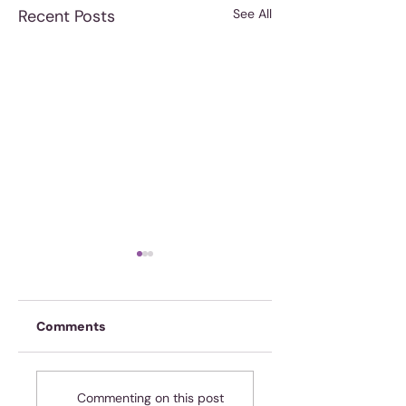
Recent Posts
See All
Comments
Onskuldig! Ja, jy!
Spasie of tyd? Of
Commenting on this post
dalk beide?