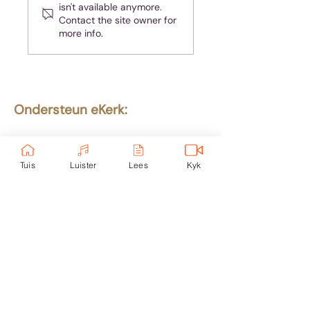
isn't available anymore.
Contact the site owner for
more info.
Ondersteun eKerk:
Ekerk Vereniging
ABSA Bank
Takkode: 632005
Tuis
Luister
Lees
Kyk
Rekening:
4059 699
232
Epos:
info@ekerk.org
Skakels:
Tuis
Toere