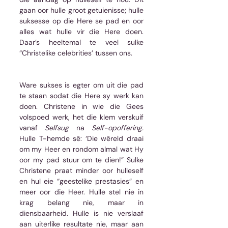
gaan oor hulle groot getuienisse; hulle 
suksesse op die Here se pad en oor 
alles wat hulle vir die Here doen. 
Daar’s heeltemal te veel sulke 
“Christelike celebrities’ tussen ons. 
Ware sukses is egter om uit die pad 
te staan sodat die Here sy werk kan 
doen. Christene in wie die Gees 
volspoed werk, het die klem verskuif 
vanaf 
Selfsug
 na 
Self-opoffering. 
Hulle T-hemde sê: ‘Die wêreld draai 
om my Heer en rondom almal wat Hy 
oor my pad stuur om te dien!” Sulke 
Christene praat minder oor hulleself 
en hul eie “geestelike prestasies” en 
meer oor die Heer. Hulle stel nie in 
krag belang nie, maar in 
diensbaarheid. Hulle is nie verslaaf 
aan uiterlike resultate nie, maar aan 