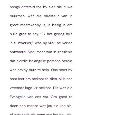
hoogs ontsteld toe hy sien die nuwe 
buurman, wat die direkteur van ‘n 
groot maatskappy is, is besig is om 
hulle gras te sny. “Ek het gedog hy’s 
‘n tuinwerker,” was sy vrou se verleë 
antwoord. Sjoe, maar wat ‘n getuienis 
dat hierdie belangrike persoon bereid 
was om sy bure te help. Ons moet by 
hom leer om mekaar te dien, al is ons 
vreemdelinge vir mekaar. Dis wat die 
Evangelie van ons vra. Om goed te 
doen aan mense wat jou nie ken nie, 
of wat selfs nie eens van jou hou nie, 