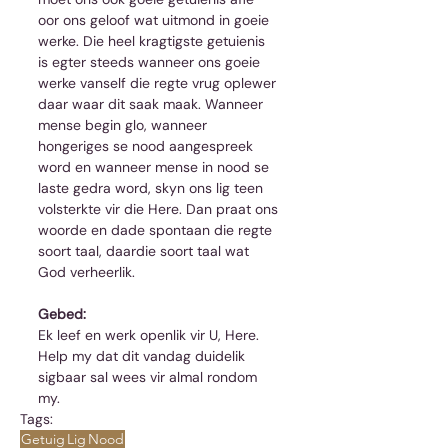
oor ons geloof wat uitmond in goeie 
werke. Die heel kragtigste getuienis 
is egter steeds wanneer ons goeie 
werke vanself die regte vrug oplewer 
daar waar dit saak maak. Wanneer 
mense begin glo, wanneer 
hongeriges se nood aangespreek 
word en wanneer mense in nood se 
laste gedra word, skyn ons lig teen 
volsterkte vir die Here. Dan praat ons 
woorde en dade spontaan die regte 
soort taal, daardie soort taal wat 
God verheerlik.
Gebed: 
Ek leef en werk openlik vir U, Here. 
Help my dat dit vandag duidelik 
sigbaar sal wees vir almal rondom 
my.
Tags:
Getuig
Lig
Nood