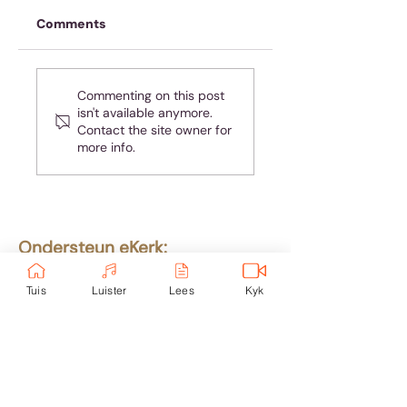
Comments
Koffie is nie genoeg
Handhaaf ’n
Commenting on this post
nie
gesonde
isn't available anymore.
volgafstand in
Contact the site owner for
ander se lewens
more info.
Ondersteun eKerk:
Ekerk Vereniging
Tuis
Luister
Lees
Kyk
ABSA Bank
Takkode: 632005
Rekening:
4059 699
232
Epos: