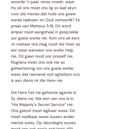
woorde ’n paar verse vroeër, waar 
Hy sê ons moet ons lig so laat skyn 
voor die mense dat hulle ons goeie 
werke raaksien en God verheerlik? Ek 
praat van Matteus 5:16. Dit word 
amper nooit aangehaal in gesprekke 
oor goeie werke nie. Kom ons sê eers 
vir mekaar ons mag nooit die Heer se 
eer steel wanneer ons ander help 
nie. Dit gaan nooit oor onsself nie. 
Nogtans moet ons ook nie so 
geheimsinnig oor ons goeie werke 
wees dat niemand ooit agterkom ons 
is aan diens vir die Here nie.
Die Here het nie geheime agente in 
Sy diens nie. Nie een van ons is in 
“His Majesty’s Secret Service” nie. 
Ons geloof moet sigbaar wees. Dit 
moet voelbaar wees tussen ander 
mense wees. Op deurdagte wyses 
moet ons ook goeie getuienis aflê 