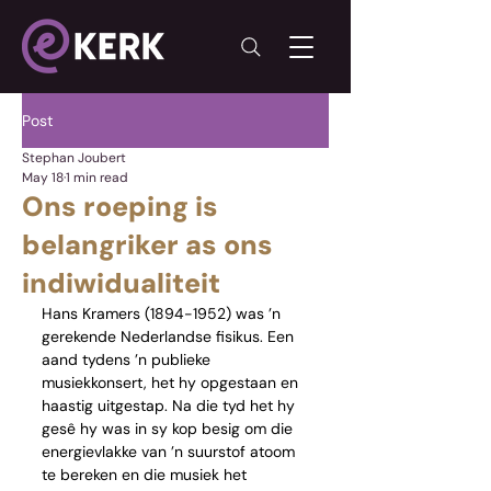
Post
Stephan Joubert
May 18
1 min read
Ons roeping is
belangriker as ons
indiwidualiteit
Hans Kramers (1894-1952) was ’n 
gerekende Nederlandse fisikus. Een 
aand tydens ’n publieke 
musiekkonsert, het hy opgestaan en 
haastig uitgestap. Na die tyd het hy 
gesê hy was in sy kop besig om die 
energievlakke van ’n suurstof atoom 
te bereken en die musiek het 