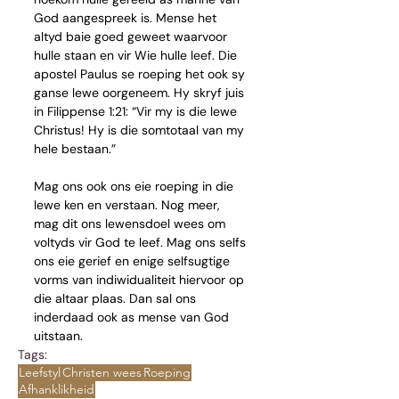
God aangespreek is. Mense het 
altyd baie goed geweet waarvoor 
hulle staan en vir Wie hulle leef. Die 
apostel Paulus se roeping het ook sy 
ganse lewe oorgeneem. Hy skryf juis 
in Filippense 1:21: “Vir my is die lewe 
Christus! Hy is die somtotaal van my 
hele bestaan.” 
Mag ons ook ons eie roeping in die 
lewe ken en verstaan. Nog meer, 
mag dit ons lewensdoel wees om 
voltyds vir God te leef. Mag ons selfs 
ons eie gerief en enige selfsugtige 
vorms van indiwidualiteit hiervoor op 
die altaar plaas. Dan sal ons 
inderdaad ook as mense van God 
uitstaan.
Tags:
Leefstyl
Christen wees
Roeping
Afhanklikheid