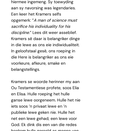
hiermee ingemeng. Sy toewyding 
aan sy navorsing was legendaries. 
Een keer het Kramers selfs 
opgemerk: ”
A man of science must 
sacrifice his individuality for his 
discipline.
” Lees dit weer asseblief. 
Kramers sê daar is belangriker dinge 
in die lewe as ons eie indiwidualiteit. 
In geloofstaal gesê, ons roeping in 
die Here is belangriker as ons eie 
voorkeure, afkeure, smake en 
belangstellings. 
Kramers se woorde herinner my aan 
Ou Testamentiese profete, soos Elia 
en Elisa. Hulle roeping het hulle 
ganse lewe oorgeneem. Hulle het nie 
iets soos ’n privaat lewe en ’n 
publieke lewe geken nie. Hulle het 
net een lewe gehad, een lewe voor 
God. Ek dink dis een van die redes 
hoekom hulle gereeld as manne van 