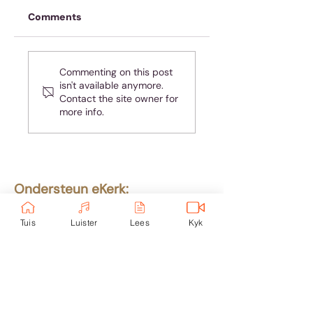
Comments
Oefen jou geheue
Almal hou van
Commenting on this post
teleurgesteld
isn't available anymore.
wees - maar jy is
Contact the site owner for
nie almal nie!
more info.
Ondersteun eKerk:
Ekerk Vereniging
Tuis
Luister
Lees
Kyk
ABSA Bank
Takkode: 632005
Rekening:
4059 699
232
Epos:
info@ekerk.org