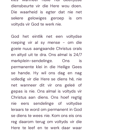
diensbeurte vir die Here wou doen. 
Die waarheid is egter dat nie net 
sekere gelowiges geroep is om 
voltyds vir God te werk nie. 
God het eintlik net een voltydse 
roeping vir al sy mense - om die 
goeie nuus aangaande Christus orals 
en altyd uit te dra. Ons almal is 24/7 
markplein-sendelinge. Ons is 
permanente klei in die Heilige Gees 
se hande. Hy wil ons dag en nag 
volledig vir die Here se diens hê, nie 
net wanneer dit vir ons geleë of 
gepas is nie. Ons almal is voltyds vir 
Christus aan diens. Ons hoef regtig 
nie eers sendelinge of voltydse 
leraars te word om permanent in God 
se diens te wees nie. Kom ons eis ons 
reg daarom terug om voltyds vir die 
Here te leef en te werk daar waar 