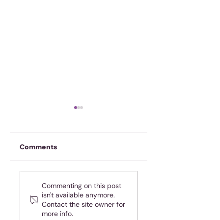
Comments
Onskuldig! Ja, jy!
Spasie of tyd? Of
Commenting on this post
dalk beide?
isn't available anymore.
Contact the site owner for
more info.