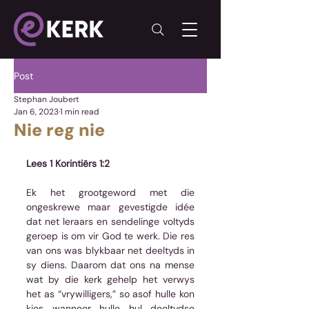
Post
Stephan Joubert
Jan 6, 2023
1 min read
Nie reg nie
Lees 1 Korintiërs 1:2
Ek het grootgeword met die 
ongeskrewe maar gevestigde idée 
dat net leraars en sendelinge voltyds 
geroep is om vir God te werk. Die res 
van ons was blykbaar net deeltyds in 
sy diens. Daarom dat ons na mense 
wat by die kerk gehelp het verwys 
het as “vrywilligers,” so asof hulle kon 
kies wanneer hulle hul deeltydse 