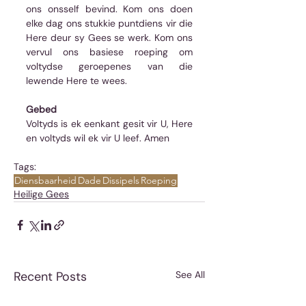
ons onsself bevind. Kom ons doen 
elke dag ons stukkie puntdiens vir die 
Here deur sy Gees se werk. Kom ons 
vervul ons basiese roeping om 
voltydse geroepenes van die 
lewende Here te wees.
Gebed
Voltyds is ek eenkant gesit vir U, Here 
en voltyds wil ek vir U leef. Amen
Tags:
Diensbaarheid
Dade
Dissipels
Roeping
Heilige Gees
Recent Posts
See All