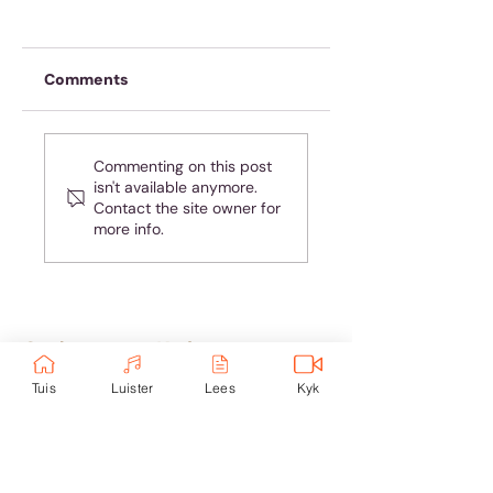
Comments
Oefen jou geheue
Almal hou van
Commenting on this post
teleurgesteld
isn't available anymore.
wees - maar jy is
Contact the site owner for
nie almal nie!
more info.
Ondersteun eKerk:
Ekerk Vereniging
Tuis
Luister
Lees
Kyk
ABSA Bank
Takkode: 632005
Rekening:
4059 699
232