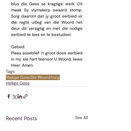
blus die Gees se kragtige werk. Dit 
maak Sy vlymskerp swaard stomp. 
Sorg daarom dat jy groot eerbied vir 
die regte uitleg van die Woord het 
deur dit versigtig en met die nodige 
eerbied te lees en te bestudeer.
Gebed:
Plaas asseblief ‘n groot dosis eerbied 
in my eie hart teenoor U Woord, liewe 
Heer. Amen.
Tags:
Heilige Gees
Die Woord
Insig
Heilige Gees
Recent Posts
See All