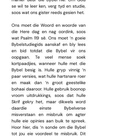
se wil te leer ken, verg tyd en studie, 
soos wat ons gister reeds gesien het.
Ons moet die Woord en woorde van 
die Here dag en nag oordink, soos 
wat Psalm 119 sê. Ons moet ’n goeie 
Bybelstudiegids aanskaf en bly lees 
en bid totdat die Bybel vir ons 
oopgaan. Te veel mense soek 
kortpaadjies, wanneer hulle met die 
Bybel besig is. Hulle gryp vinnig ‘n 
paar versies, wat hulle hartsnare roer 
en maak dan ‘n groot geestelike 
bohaai daaroor. Hulle gebruik boonop 
vroom uitdrukkings, soos dat hulle 
Skrif gekry het, maar dikwels word 
daardie einste Bybelverse 
misverstaan en misbruik om agter 
hulle eie opinies aan buik te spreek. 
Hoor hier, dis ‘n sonde om die Bybel 
tot jou eie voordeel te misbruik. Dit 