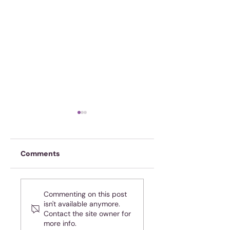
Comments
Onskuldig! Ja, jy!
Spasie of tyd? Of
Commenting on this post
dalk beide?
isn't available anymore.
Contact the site owner for
more info.