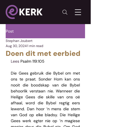
Post
Stephan Joubert
Aug 30, 2024
1 min read
Doen dit met eerbied
Lees 
Psalm 119:105
Die Gees gebruik die Bybel om met 
ons te praat. Sonder Hom kan ons 
nooit die boodskap van die Bybel 
behoorlik verstaan nie. Wanneer die 
Heilige Gees die skille van ons oë 
afhaal, word die Bybel regtig eers 
lewend. Dan hoor ‘n mens die stem 
van God op elke bladsy. Die Heilige 
Gees werk egter nie op ’n magiese 
manier deur die Bybel nie. Om God 