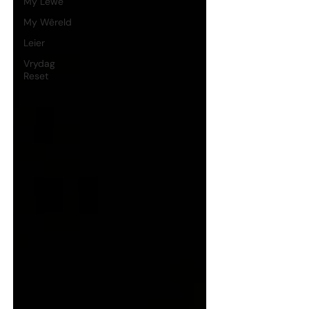
My Lewe
My Wêreld
Leier
Vrydag
Reset