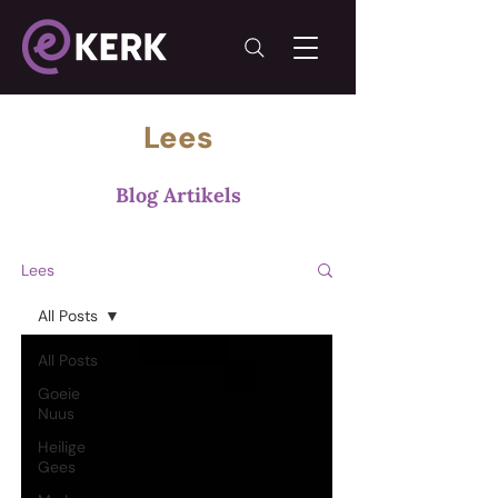
Lees
Blog Artikels
Lees
All Posts
All Posts
Goeie
Nuus
Heilige
Gees