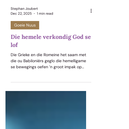
Stephan Joubert
Dec 22, 2025
1 min read
Goeie Nuus
Die hemele verkondig God se
lof
Die Grieke en die Romeine het saam met
die ou Babiloniërs geglo die hemelligame
se bewegings oefen ’n groot impak op
mense se lewens uit. Hulle het selfs geglo
dat hulle gode, soos Jupiter, Mars en
Venus direk verbind was met daardie
planete, wat hulle name dra. Daarom is dit
nie vreemd dat ons in Matteus 2 lees van
sterrekykers wat die Messias se geboorte
in die hemelruim raaksien nie. Hulle het
geglo die hemelligame lewe.