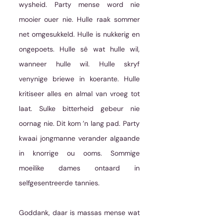
wysheid. Party mense word nie 
mooier ouer nie. Hulle raak sommer 
net omgesukkeld. Hulle is nukkerig en 
ongepoets. Hulle sê wat hulle wil, 
wanneer hulle wil. Hulle skryf 
venynige briewe in koerante. Hulle 
kritiseer alles en almal van vroeg tot 
laat. Sulke bitterheid gebeur nie 
oornag nie. Dit kom ’n lang pad. Party 
kwaai jongmanne verander algaande 
in knorrige ou ooms. Sommige 
moeilike dames ontaard in 
selfgesentreerde tannies. 
Goddank, daar is massas mense wat 