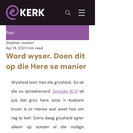
Post
Stephan Joubert
Apr 19, 2021
1 min read
Word wyser. Doen dit
op die Here se manier
Wysheid kom met die grysheid. So sê 
die ou spreekwoord. 
Spreuke 16:31
 sê 
juis dat grys hare soos ’n kosbare 
kroon is vir mense wat weet hoe om 
reg te leef. Soms daag grysheid egter 
alleen op sonder al die nodige 