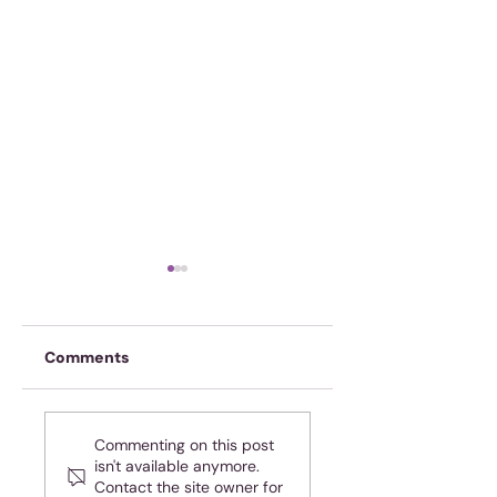
Comments
Oefen jou geheue
Almal hou van
Commenting on this post
teleurgesteld
isn't available anymore.
wees - maar jy is
Contact the site owner for