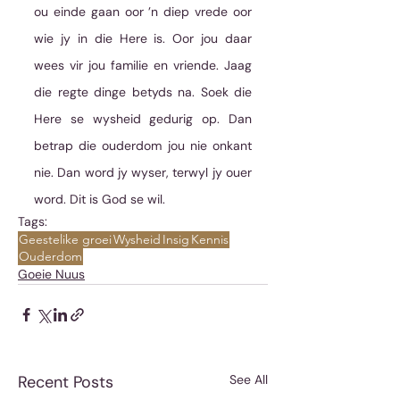
ou einde gaan oor ’n diep vrede oor 
wie jy in die Here is. Oor jou daar 
wees vir jou familie en vriende. Jaag 
die regte dinge betyds na. Soek die 
Here se wysheid gedurig op. Dan 
betrap die ouderdom jou nie onkant 
nie. Dan word jy wyser, terwyl jy ouer 
word. Dit is God se wil.
Tags:
Geestelike groei
Wysheid
Insig
Kennis
Ouderdom
Goeie Nuus
Recent Posts
See All