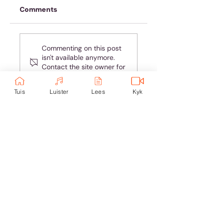
Comments
Onskuldig! Ja, jy!
Spasie of tyd? Of
Commenting on this post
dalk beide?
isn't available anymore.
Contact the site owner for
more info.
Tuis
Luister
Lees
Kyk
Ondersteun eKerk:
Ekerk Vereniging
ABSA Bank
Takkode: 632005
Rekening:
4059 699
232
Epos:
info@ekerk.org