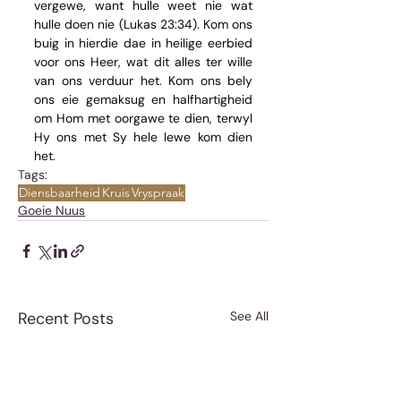
vergewe, want hulle weet nie wat 
hulle doen nie (Lukas 23:34). Kom ons 
buig in hierdie dae in heilige eerbied 
voor ons Heer, wat dit alles ter wille 
van ons verduur het. Kom ons bely 
ons eie gemaksug en halfhartigheid 
om Hom met oorgawe te dien, terwyl 
Hy ons met Sy hele lewe kom dien 
het.
Tags:
Diensbaarheid
Kruis
Vryspraak
Goeie Nuus
Recent Posts
See All