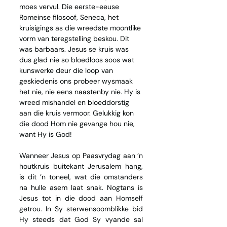
moes vervul. Die eerste-eeuse 
Romeinse filosoof, Seneca, het 
kruisigings as die wreedste moontlike 
vorm van teregstelling beskou. Dit 
was barbaars. Jesus se kruis was 
dus glad nie so bloedloos soos wat 
kunswerke deur die loop van 
geskiedenis ons probeer wysmaak 
het nie, nie eens naastenby nie. Hy is 
wreed mishandel en bloeddorstig 
aan die kruis vermoor. Gelukkig kon 
die dood Hom nie gevange hou nie, 
want Hy is God!
Wanneer Jesus op Paasvrydag aan ’n 
houtkruis buitekant Jerusalem hang, 
is dit ’n toneel, wat die omstanders 
na hulle asem laat snak. Nogtans is 
Jesus tot in die dood aan Homself 
getrou. In Sy sterwensoomblikke bid 
Hy steeds dat God Sy vyande sal 