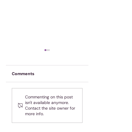
Comments
Oefen jou geheue
Almal hou van
Commenting on this post
teleurgesteld
isn't available anymore.
wees - maar jy is
Contact the site owner for
nie almal nie!
more info.