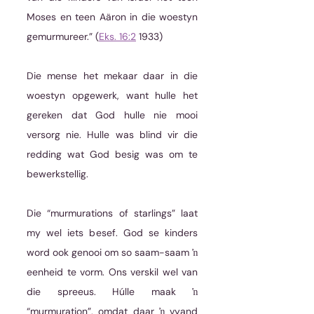
Moses en teen Aäron in die woestyn 
gemurmureer.” (
Eks. 16:2
 1933) 
Die mense het mekaar daar in die 
woestyn opgewerk, want hulle het 
gereken dat God hulle nie mooi 
versorg nie. Hulle was blind vir die 
redding wat God besig was om te 
bewerkstellig.
Die “murmurations of starlings” laat 
my wel iets besef. God se kinders 
word ook genooi om so saam-saam ŉ 
eenheid te vorm. Ons verskil wel van 
die spreeus. Húlle maak ŉ 
“murmuration”, omdat daar ŉ vyand 