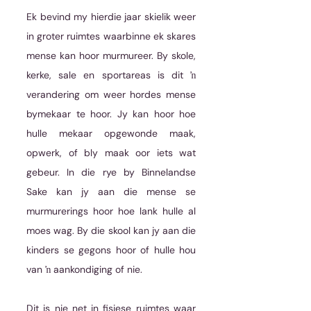
Ek bevind my hierdie jaar skielik weer 
in groter ruimtes waarbinne ek skares 
mense kan hoor murmureer. By skole, 
kerke, sale en sportareas is dit ŉ 
verandering om weer hordes mense 
bymekaar te hoor. Jy kan hoor hoe 
hulle mekaar opgewonde maak, 
opwerk, of bly maak oor iets wat 
gebeur. In die rye by Binnelandse 
Sake kan jy aan die mense se 
murmurerings hoor hoe lank hulle al 
moes wag. By die skool kan jy aan die 
kinders se gegons hoor of hulle hou 
van ŉ aankondiging of nie.
Dit is nie net in fisiese ruimtes waar 