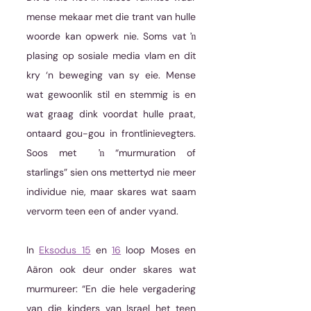
mense mekaar met die trant van hulle 
woorde kan opwerk nie. Soms vat ŉ 
plasing op sosiale media vlam en dit 
kry ‘n beweging van sy eie. Mense 
wat gewoonlik stil en stemmig is en 
wat graag dink voordat hulle praat, 
ontaard gou-gou in frontlinievegters. 
Soos met  ŉ “murmuration of 
starlings” sien ons mettertyd nie meer 
individue nie, maar skares wat saam 
vervorm teen een of ander vyand.
In 
Eksodus 15
 en 
16
 loop Moses en 
Aäron ook deur onder skares wat 
murmureer: “En die hele vergadering 
van die kinders van Israel het teen 