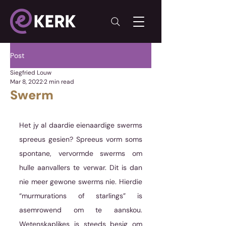
Post
Siegfried Louw
Mar 8, 2022
2 min read
Swerm
Het jy al daardie eienaardige swerms 
spreeus gesien? Spreeus vorm soms 
spontane, vervormde swerms om 
hulle aanvallers te verwar. Dit is dan 
nie meer gewone swerms nie. Hierdie 
“murmurations of starlings” is 
asemrowend om te aanskou. 
Wetenskaplikes is steeds besig om 