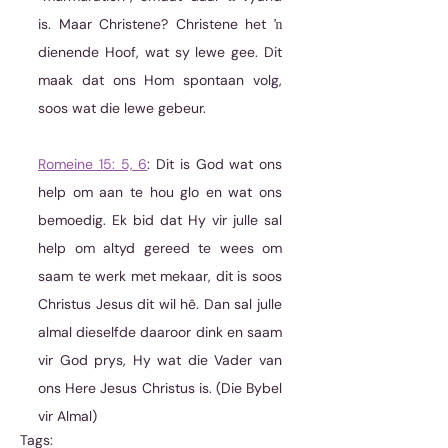
is. Maar Christene? Christene het ŉ 
dienende Hoof, wat sy lewe gee. Dit 
maak dat ons Hom spontaan volg, 
soos wat die lewe gebeur.
Romeine 15: 5, 6
: Dit is God wat ons 
help om aan te hou glo en wat ons 
bemoedig. Ek bid dat Hy vir julle sal 
help om altyd gereed te wees om 
saam te werk met mekaar, dit is soos 
Christus Jesus dit wil hê. Dan sal julle 
almal dieselfde daaroor dink en saam 
vir God prys, Hy wat die Vader van 
ons Here Jesus Christus is. (Die Bybel 
vir Almal)
Tags: