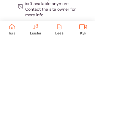
isn't available anymore.
Contact the site owner for
more info.
Tuis
Luister
Lees
Kyk
Ondersteun eKerk:
Ekerk Vereniging
ABSA Bank
Takkode: 632005
Rekening:
4059 699
232
Epos:
info@ekerk.org
Skakels:
Tuis
Toere