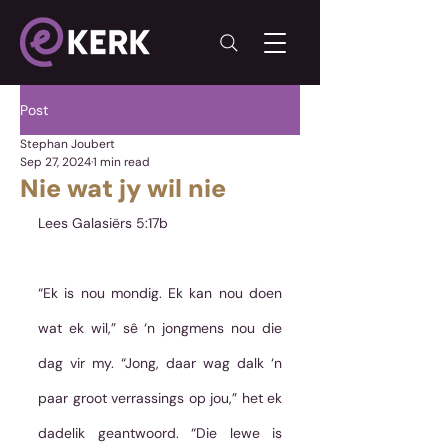
Post
Stephan Joubert
Sep 27, 2024
1 min read
Nie wat jy wil nie
Lees Galasiërs 5:17b
“Ek is nou mondig. Ek kan nou doen 
wat ek wil,” sê ‘n jongmens nou die 
dag vir my. “Jong, daar wag dalk ‘n 
paar groot verrassings op jou,” het ek 
dadelik geantwoord. “Die lewe is 