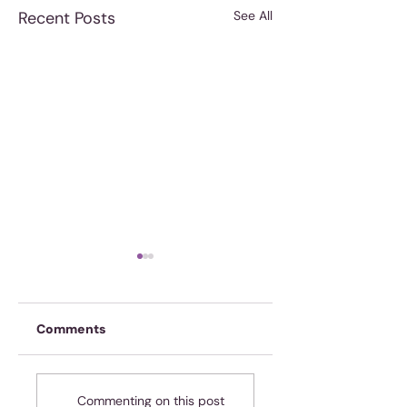
Recent Posts
See All
Comments
Onskuldig! Ja, jy!
Spasie of tyd? Of
Commenting on this post
dalk beide?