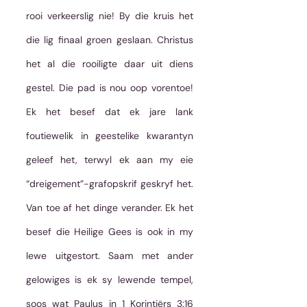
rooi verkeerslig nie! By die kruis het 
die lig finaal groen geslaan. Christus 
het al die rooiligte daar uit diens 
gestel. Die pad is nou oop vorentoe! 
Ek het besef dat ek jare lank 
foutiewelik in geestelike kwarantyn 
geleef het, terwyl ek aan my eie 
“dreigement”-grafopskrif geskryf het. 
Van toe af het dinge verander. Ek het 
besef die Heilige Gees is ook in my 
lewe uitgestort. Saam met ander 
gelowiges is ek sy lewende tempel, 
soos wat Paulus in 1 Korintiërs 3:16 