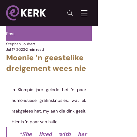
Post
Stephan Joubert
Jul 17, 2023
2 min read
Moenie ’n geestelike
dreigement wees nie
’n Klompie jare gelede het ’n paar 
humoristiese grafinskripsies, wat ek 
raakgelees het, my aan die dink gesit. 
Hier is ’n paar van hulle:
 “
She lived with her 