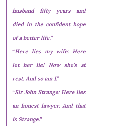
husband fifty years and 
died in the confident hope 
of a better life.
” 
“
Here lies my wife: Here 
let her lie! Now she's at 
rest. And so am I
.”
“
Sir John Strange: Here lies 
an honest lawyer. And that 
is Strange.” 