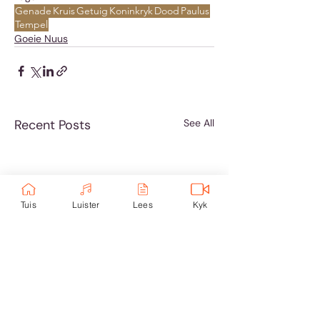
Genade
Kruis
Getuig
Koninkryk
Dood
Paulus
Tempel
Goeie Nuus
Recent Posts
See All
Tuis
Luister
Lees
Kyk