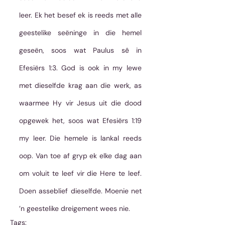
leer. Ek het besef ek is reeds met alle 
geestelike seëninge in die hemel 
geseën, soos wat Paulus sê in 
Efesiërs 1:3. God is ook in my lewe 
met dieselfde krag aan die werk, as 
waarmee Hy vir Jesus uit die dood 
opgewek het, soos wat Efesiërs 1:19 
my leer. Die hemele is lankal reeds 
oop. Van toe af gryp ek elke dag aan 
om voluit te leef vir die Here te leef. 
Doen asseblief dieselfde. Moenie net 
’n geestelike dreigement wees nie.
Tags: