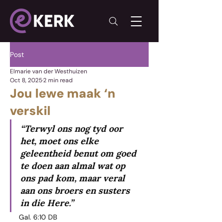
Post
Elmarie van der Westhuizen
Oct 8, 2025
2 min read
Jou lewe maak ‘n
verskil
“Terwyl ons nog tyd oor 
het, moet ons elke 
geleentheid benut om goed 
te doen aan almal wat op 
ons pad kom, maar veral 
aan ons broers en susters 
in die Here.”  
Gal. 6:10 DB