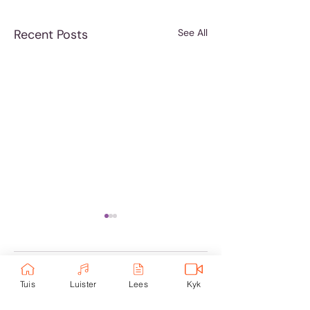
Recent Posts
See All
Comments
Tuis
Luister
Lees
Kyk
Hoe om te reage