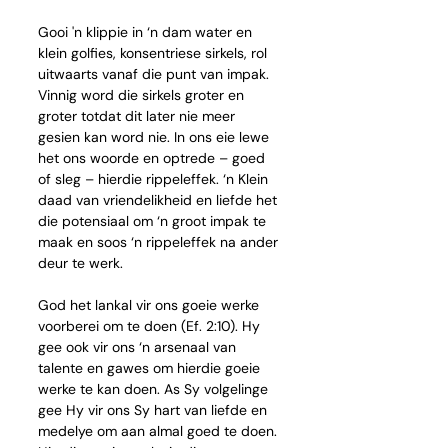
Gooi 'n klippie in ‘n dam water en 
klein golfies, konsentriese sirkels, rol 
uitwaarts vanaf die punt van impak. 
Vinnig word die sirkels groter en 
groter totdat dit later nie meer 
gesien kan word nie. In ons eie lewe 
het ons woorde en optrede – goed 
of sleg – hierdie rippeleffek. ‘n Klein 
daad van vriendelikheid en liefde het 
die potensiaal om ‘n groot impak te 
maak en soos ‘n rippeleffek na ander 
deur te werk. 
God het lankal vir ons goeie werke 
voorberei om te doen (Ef. 2:10). Hy 
gee ook vir ons ‘n arsenaal van 
talente en gawes om hierdie goeie 
werke te kan doen. As Sy volgelinge 
gee Hy vir ons Sy hart van liefde en 
medelye om aan almal goed te doen. 