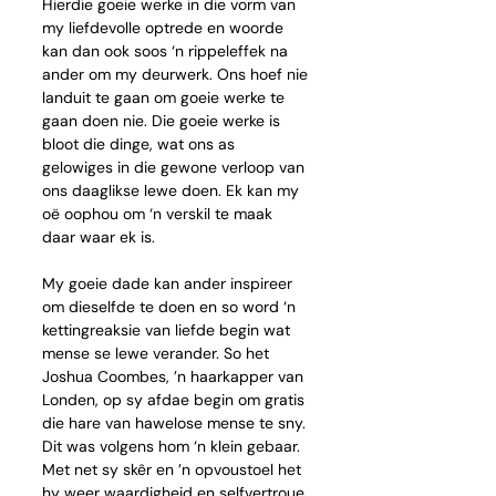
Hierdie goeie werke in die vorm van 
my liefdevolle optrede en woorde 
kan dan ook soos ‘n rippeleffek na 
ander om my deurwerk. Ons hoef nie 
landuit te gaan om goeie werke te 
gaan doen nie. Die goeie werke is 
bloot die dinge, wat ons as 
gelowiges in die gewone verloop van 
ons daaglikse lewe doen.
Ek kan my 
oë oophou om ‘n verskil te maak 
daar waar ek is. 
My goeie dade kan ander inspireer 
om dieselfde te doen en so word ‘n 
kettingreaksie van liefde begin wat 
mense se lewe verander. So het 
Joshua Coombes, ’n haarkapper van 
Londen, op sy afdae begin om gratis 
die hare van hawelose mense te sny. 
Dit was volgens hom ‘n klein gebaar. 
Met net sy skêr en ’n opvoustoel het 
hy weer waardigheid en selfvertroue 