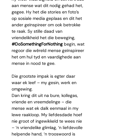
aan mense wat dit nodig gehad het, 
gegee. Hy het die stories en foto’s 
op sosiale media geplaas en dit het 
ander geïnspireer om ook betrokke 
te raak. Sy stille daad van 
vriendelikheid het die beweging, 
#DoSomethingForNothing
 begin, wat 
regoor die wêreld mense geïnspireer 
het om hul tyd en vaardighede aan 
mense in nood te gee.
Die grootste impak is egter daar 
waar ek leef – my gesin, werk en 
omgewing.
Dan kring dit uit na bure, kollegas, 
vriende en vreemdelinge – die 
mense wat ek dalk eenmaal in my 
lewe raakloop. My liefdesdade hoef 
nie groot of ingewikkeld te wees nie 
– ‘n vriendelike glimlag, ‘n liefdevolle 
helpende hand, ‘n trooswoord is 