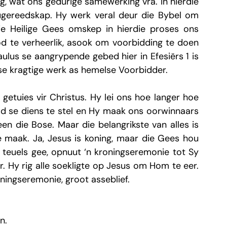
, wat ons gedurige samewerking vra. In hierdie 
ugereedskap. Hy werk veral deur die Bybel om 
 Heilige Gees omskep in hierdie proses ons 
 te verheerlik, asook om voorbidding te doen 
lus se aangrypende gebed hier in Efesiërs 1 is 
se kragtige werk as hemelse Voorbidder.
getuies vir Christus. Hy lei ons hoe langer hoe 
 se diens te stel en Hy maak ons oorwinnaars 
n die Bose. Maar die belangrikste van alles is 
 maak. Ja, Jesus is koning, maar die Gees hou 
 teuels gee, opnuut ‘n kroningseremonie tot Sy 
r. Hy rig alle soekligte op Jesus om Hom te eer. 
ningseremonie, groot asseblief.
n.