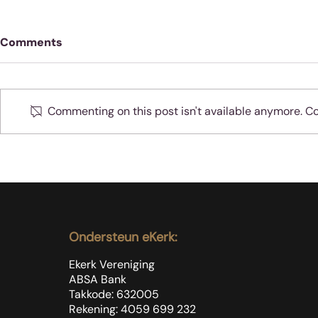
Comments
Commenting on this post isn't available anymore. Con
Die evangelie vra jou
Spasie of t
telefoonnommer
beide?
Ondersteun eKerk:
Ekerk Vereniging
ABSA Bank
Takkode: 632005
Rekening: 4059 699
232