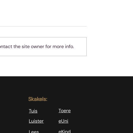
tact the site owner for more info.
Onskuldig! Ja, jy!
yd? Of dalk
Skakels:
Toere
Tuis
Luister
eUni
eKind
Lees