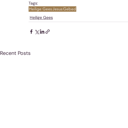
Tags:
Heilige Gees
Jesus
Gebed
Heilige Gees
Recent Posts