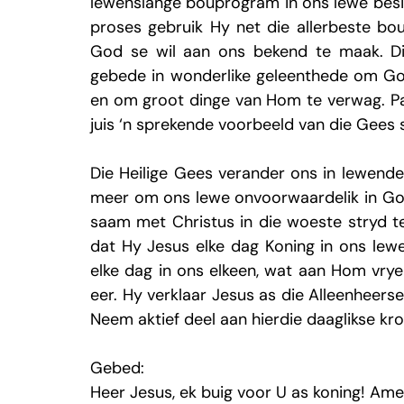
lewenslange bouprogram in ons lewe besig
proses gebruik Hy net die allerbeste bo
God se wil aan ons bekend te maak. Die
gebede in wonderlike geleenthede om God
en om groot dinge van Hom te verwag. Pau
juis ‘n sprekende voorbeeld van die Gees 
Die Heilige Gees verander ons in lewende 
meer om ons lewe onvoorwaardelik in God
saam met Christus in die woeste stryd tee
dat Hy Jesus elke dag Koning in ons lewe
elke dag in ons elkeen, wat aan Hom vrye
eer. Hy verklaar Jesus as die Alleenheerse
Neem aktief deel aan hierdie daaglikse kro
Gebed:
Heer Jesus, ek buig voor U as koning! Ame