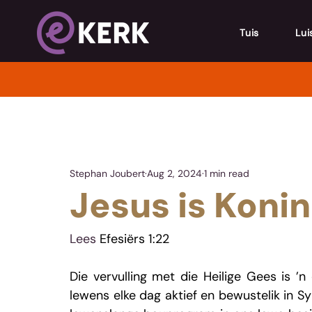
Tuis
Lui
Stephan Joubert
Aug 2, 2024
1 min read
Jesus is Koni
Lees 
Efesiërs 1:22
Die vervulling met die Heilige Gees is 
lewens elke dag aktief en bewustelik in Sy