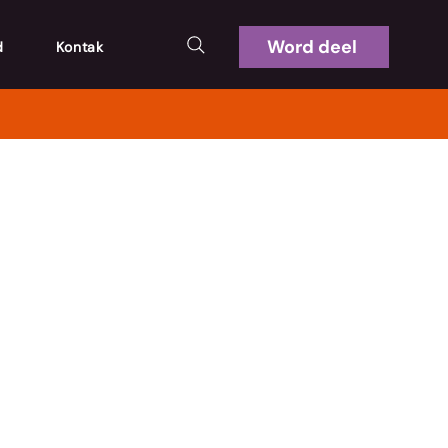
Word deel
d
Kontak