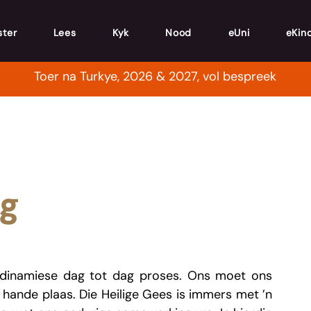
ster
Lees
Kyk
Nood
eUni
eKin
Toer na Turkye, 2026 & 2027, vol bespreek
ng
’n dinamiese dag tot dag proses. Ons moet ons 
 hande plaas. Die Heilige Gees is immers met ’n 