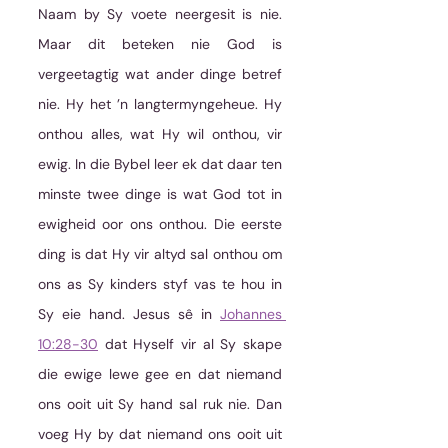
Naam by Sy voete neergesit is nie. 
Maar dit beteken nie God is 
vergeetagtig wat ander dinge betref 
nie. Hy het ’n langtermyngeheue. Hy 
onthou alles, wat Hy wil onthou, vir 
ewig. In die Bybel leer ek dat daar ten 
minste twee dinge is wat God tot in 
ewigheid oor ons onthou. Die eerste 
ding is dat Hy vir altyd sal onthou om 
ons as Sy kinders styf vas te hou in 
Sy eie hand. Jesus sê in 
Johannes 
10:28-30
 dat Hyself vir al Sy skape 
die ewige lewe gee en dat niemand 
ons ooit uit Sy hand sal ruk nie. Dan 
voeg Hy by dat niemand ons ooit uit 