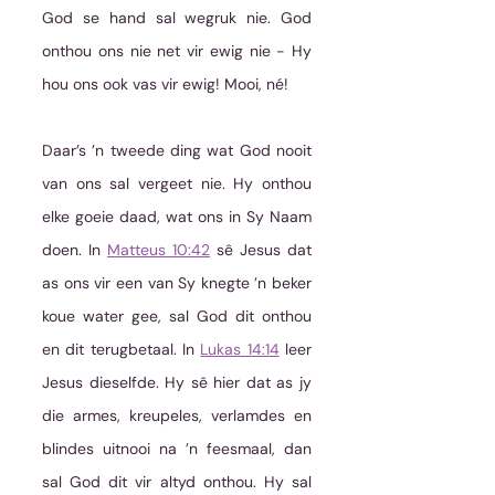
God se hand sal wegruk nie. God 
onthou ons nie net vir ewig nie - Hy 
hou ons ook vas vir ewig! Mooi, né!
Daar’s ’n tweede ding wat God nooit 
van ons sal vergeet nie. Hy onthou 
elke goeie daad, wat ons in Sy Naam 
doen. In 
Matteus 10:42
 sê Jesus dat 
as ons vir een van Sy knegte ’n beker 
koue water gee, sal God dit onthou 
en dit terugbetaal. In 
Lukas 14:14
 leer 
Jesus dieselfde. Hy sê hier dat as jy 
die armes, kreupeles, verlamdes en 
blindes uitnooi na ’n feesmaal, dan 
sal God dit vir altyd onthou. Hy sal 