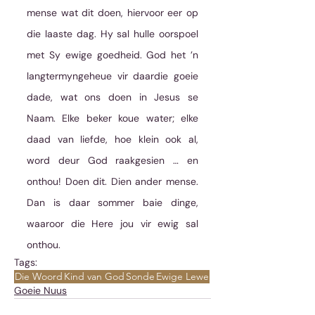
mense wat dit doen, hiervoor eer op 
die laaste dag. Hy sal hulle oorspoel 
met Sy ewige goedheid. God het ’n 
langtermyngeheue vir daardie goeie 
dade, wat ons doen in Jesus se 
Naam. Elke beker koue water; elke 
daad van liefde, hoe klein ook al, 
word deur God raakgesien … en 
onthou! Doen dit. Dien ander mense. 
Dan is daar sommer baie dinge, 
waaroor die Here jou vir ewig sal 
onthou.
Tags:
Die Woord
Kind van God
Sonde
Ewige Lewe
Goeie Nuus