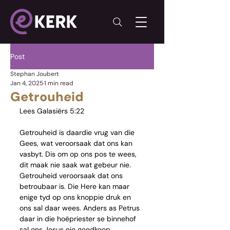
Post
Stephan Joubert
Jan 4, 2025
1 min read
Getrouheid
Lees Galasiërs 5:22
Getrouheid is daardie vrug van die 
Gees, wat veroorsaak dat ons kan 
vasbyt. Dis om op ons pos te wees, 
dit maak nie saak wat gebeur nie. 
Getrouheid veroorsaak dat ons 
betroubaar is. Die Here kan maar 
enige tyd op ons knoppie druk en 
ons sal daar wees. Anders as Petrus 
daar in die hoëpriester se binnehof 
sal ons Jesus nie goedkoop 