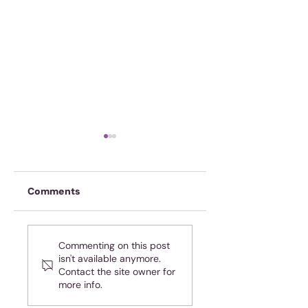
Comments
Onskuldig! Ja, jy!
Spasie of tyd? Of
Commenting on this post
dalk beide?
isn't available anymore.
Contact the site owner for
more info.