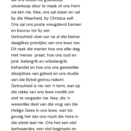
uitverkoop deur te maak of ons Hom 
nie ken nie. Nee, ons sal staan en val 
by die Waarheid, by Christus self. 
Ons sal ons poste vreugdevol beman 
en bevrou tot Sy eer.
Getrouheid vloei oor na al die kleiner 
daaglikse prentjies van ons lewe toe. 
Dit raak die manier hoe ons elke dag 
met mense  praat, hoe ons oud en 
jonk, belangrik en onbelangrik, 
behandel en hoe ons ons geestelike 
dissiplines van gebed en ons studie 
van die Bybel getrou nakom. 
Getrouheid is nie net ‘n term, wat op 
die rakke van ons lewe rondlê om 
stof te vergader nie. Nee, dis ‘n 
wesenlike deel van die vrug van die 
Heilige Gees in ons lewe, wat tot 
gevolg het dat ons nooit die Here in 
die steek laat nie. Ons het een stel 
leefwaardes, een stel beginsels en 