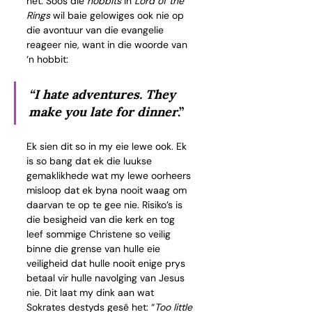
het. Soos die 
hobbits
 in 
Lord of the 
Rings
 wil baie gelowiges ook nie op 
die avontuur van die evangelie 
reageer nie, want in die woorde van 
‘n hobbit: 
“I hate adventures. They 
make you late for dinner
.”
Ek sien dit so in my eie lewe ook. Ek 
is so bang dat ek die luukse 
gemaklikhede wat my lewe oorheers 
misloop dat ek byna nooit waag om 
daarvan te op te gee nie. Risiko’s is 
die besigheid van die kerk en tog 
leef sommige Christene so veilig 
binne die grense van hulle eie 
veiligheid dat hulle nooit enige prys 
betaal vir hulle navolging van Jesus 
nie. Dit laat my dink aan wat 
Sokrates destyds gesê het: “
Too little 