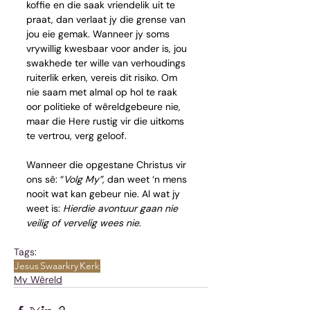
koffie en die saak vriendelik uit te 
praat, dan verlaat jy die grense van 
jou eie gemak. Wanneer jy soms 
vrywillig kwesbaar voor ander is, jou 
swakhede ter wille van verhoudings 
ruiterlik erken, vereis dit risiko. Om 
nie saam met almal op hol te raak 
oor politieke of wêreldgebeure nie, 
maar die Here rustig vir die uitkoms 
te vertrou, verg geloof.
Wanneer die opgestane Christus vir 
ons sê: “
Volg My”
, dan weet ‘n mens 
nooit wat kan gebeur nie. Al wat jy 
weet is: 
Hierdie avontuur gaan nie 
veilig of vervelig wees nie
.
Tags:
Jesus
Swaarkry
Kerk
My Wêreld