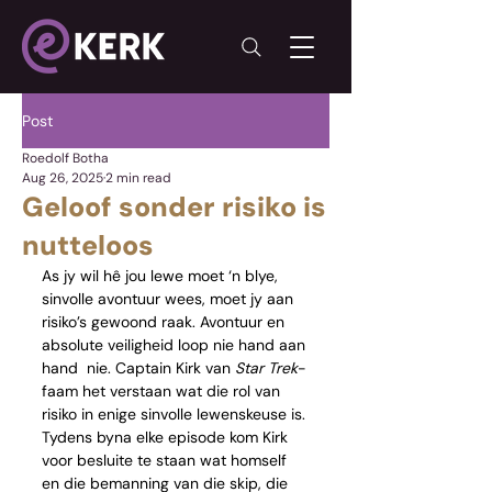
Post
Roedolf Botha
Aug 26, 2025
2 min read
Geloof sonder risiko is
nutteloos
As jy wil hê jou lewe moet ‘n blye, 
sinvolle avontuur wees, moet jy aan 
risiko’s gewoond raak. Avontuur en 
absolute veiligheid loop nie hand aan 
hand  nie. Captain Kirk van 
Star Trek
-
faam het verstaan wat die rol van 
risiko in enige sinvolle lewenskeuse is. 
Tydens byna elke episode kom Kirk 
voor besluite te staan wat homself 
en die bemanning van die skip, die 