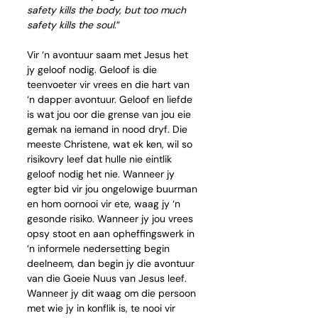
safety kills the body, but too much 
safety kills the soul
.”
Vir ‘n avontuur saam met Jesus het 
jy geloof nodig. Geloof is die 
teenvoeter vir vrees en die hart van 
‘n dapper avontuur. Geloof en liefde 
is wat jou oor die grense van jou eie 
gemak na iemand in nood dryf. Die 
meeste Christene, wat ek ken, wil so 
risikovry leef dat hulle nie eintlik 
geloof nodig het nie. Wanneer jy 
egter bid vir jou ongelowige buurman 
en hom oornooi vir ete, waag jy ‘n 
gesonde risiko. Wanneer jy jou vrees 
opsy stoot en aan opheffingswerk in 
‘n informele nedersetting begin 
deelneem, dan begin jy die avontuur 
van die Goeie Nuus van Jesus leef. 
Wanneer jy dit waag om die persoon 
met wie jy in konflik is, te nooi vir 