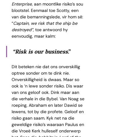
Enterprise
, aan moontlike risiko’s sou 
blootstel. Eenmaal toe Scotty, een 
van die bemanningslede, vir hom sê: 
“
Captain, we risk that the ship be 
destroyed”
, toe antwoord hy 
eenvoudig, maar kalm:
“Risk is our business
.”
Dit beteken nie dat ons onverskillig 
optree sonder om te dink nie. 
Onverskilligheid is dwaas. Maar so 
ook is ‘n lewe sonder risiko. Dis waar 
van ons geloof ook. Dink maar aan 
die verhale in die Bybel. Van Noag se 
roeping, Abraham en later Dawid se 
lewens, tot by die profete. Geloof en 
risiko gaan saam. Kyk net na die 
geweldige risiko’s waaraan Paulus en 
die Vroeë Kerk hulleself onderwerp 