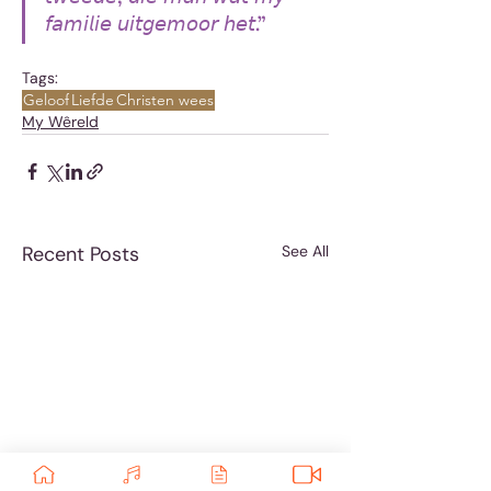
𝘧𝘢𝘮𝘪𝘭𝘪𝘦 𝘶𝘪𝘵𝘨𝘦𝘮𝘰𝘰𝘳 𝘩𝘦𝘵.”
Tags:
Geloof
Liefde
Christen wees
My Wêreld
Recent Posts
See All