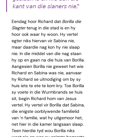
𝘬𝘢𝘯𝘵 𝘷𝘢𝘯 𝘥𝘪𝘦 𝘴𝘭𝘢𝘯𝘦𝘳𝘴 𝘯𝘪𝘦.”
Eendag hoor Richard dat 
Borilla die 
Slagter
 terug in die stad is en hy 
hoor ook waar hy woon. Hy vertel 
egter niks hiervan vir Sabina nie, 
maar daardie nag kon hy nie slaap 
nie. In die middel van die nag staan 
hy op en gaan na die huis van Borilla. 
Aangesien Borilla nie geweet het wie 
Richard en Sabina was nie, aanvaar 
hy Richard se uitnodiging om by sy 
huis iets te ete te kom kry. Toe Borilla 
sy voete in die Wurmbrands se huis 
sit, begin Richard hom van Jesus 
vertel. Hy vertel vir Borilla dat Sabina, 
die enigste oorblywende familielid 
van ‘n familie, wat hy uitgemoor het, 
net hier in die kamer langsaan slaap. 
Teen hierdie tyd wou Borilla niks 