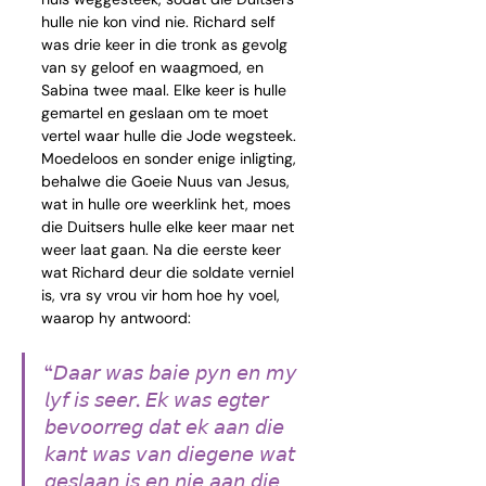
hulle nie kon vind nie. Richard self 
was drie keer in die tronk as gevolg 
van sy geloof en waagmoed, en 
Sabina twee maal. Elke keer is hulle 
gemartel en geslaan om te moet 
vertel waar hulle die Jode wegsteek. 
Moedeloos en sonder enige inligting, 
behalwe die Goeie Nuus van Jesus, 
wat in hulle ore weerklink het, moes 
die Duitsers hulle elke keer maar net 
weer laat gaan. Na die eerste keer 
wat Richard deur die soldate verniel 
is, vra sy vrou vir hom hoe hy voel, 
waarop hy antwoord:
“𝘋𝘢𝘢𝘳 𝘸𝘢𝘴 𝘣𝘢𝘪𝘦 𝘱𝘺𝘯 𝘦𝘯 𝘮𝘺 
𝘭𝘺𝘧 𝘪𝘴 𝘴𝘦𝘦𝘳. 𝘌𝘬 𝘸𝘢𝘴 𝘦𝘨𝘵𝘦𝘳 
𝘣𝘦𝘷𝘰𝘰𝘳𝘳𝘦𝘨 𝘥𝘢𝘵 𝘦𝘬 𝘢𝘢𝘯 𝘥𝘪𝘦 
𝘬𝘢𝘯𝘵 𝘸𝘢𝘴 𝘷𝘢𝘯 𝘥𝘪𝘦𝘨𝘦𝘯𝘦 𝘸𝘢𝘵 
𝘨𝘦𝘴𝘭𝘢𝘢𝘯 𝘪𝘴 𝘦𝘯 𝘯𝘪𝘦 𝘢𝘢𝘯 𝘥𝘪𝘦 