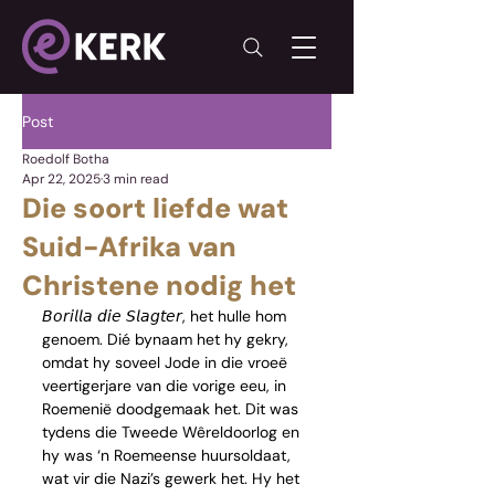
Post
Roedolf Botha
Apr 22, 2025
3 min read
Die soort liefde wat
Suid-Afrika van
Christene nodig het
𝘉𝘰𝘳𝘪𝘭𝘭𝘢 𝘥𝘪𝘦 𝘚𝘭𝘢𝘨𝘵𝘦𝘳, het hulle hom 
genoem. Dié bynaam het hy gekry, 
omdat hy soveel Jode in die vroeë 
veertigerjare van die vorige eeu, in 
Roemenië doodgemaak het. Dit was 
tydens die Tweede Wêreldoorlog en 
hy was ‘n Roemeense huursoldaat, 
wat vir die Nazi’s gewerk het. Hy het 