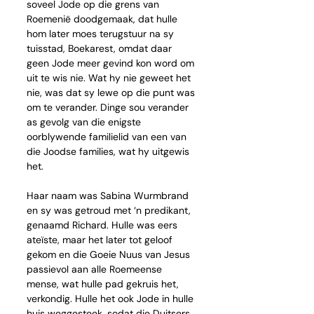
soveel Jode op die grens van 
Roemenië doodgemaak, dat hulle 
hom later moes terugstuur na sy 
tuisstad, Boekarest, omdat daar 
geen Jode meer gevind kon word om 
uit te wis nie. Wat hy nie geweet het 
nie, was dat sy lewe op die punt was 
om te verander. Dinge sou verander 
as gevolg van die enigste 
oorblywende familielid van een van 
die Joodse families, wat hy uitgewis 
het.
Haar naam was Sabina Wurmbrand 
en sy was getroud met ‘n predikant, 
genaamd Richard. Hulle was eers 
ateïste, maar het later tot geloof 
gekom en die Goeie Nuus van Jesus 
passievol aan alle Roemeense 
mense, wat hulle pad gekruis het, 
verkondig. Hulle het ook Jode in hulle 
huis weggesteek, sodat die Duitsers 