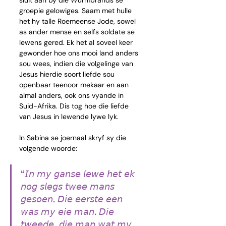
sluit aan by die Wurmbrands se 
groepie gelowiges. Saam met hulle 
het hy talle Roemeense Jode, sowel 
as ander mense en selfs soldate se 
lewens gered. Ek het al soveel keer 
gewonder hoe ons mooi land anders 
sou wees, indien die volgelinge van 
Jesus hierdie soort liefde sou 
openbaar teenoor mekaar en aan 
almal anders, ook ons vyande in 
Suid-Afrika. Dis tog hoe die liefde 
van Jesus in lewende lywe lyk.
In Sabina se joernaal skryf sy die 
volgende woorde:
“𝘐𝘯 𝘮𝘺 𝘨𝘢𝘯𝘴𝘦 𝘭𝘦𝘸𝘦 𝘩𝘦𝘵 𝘦𝘬 
𝘯𝘰𝘨 𝘴𝘭𝘦𝘨𝘴 𝘵𝘸𝘦𝘦 𝘮𝘢𝘯𝘴 
𝘨𝘦𝘴𝘰𝘦𝘯. 𝘋𝘪𝘦 𝘦𝘦𝘳𝘴𝘵𝘦 𝘦𝘦𝘯 
𝘸𝘢𝘴 𝘮𝘺 𝘦𝘪𝘦 𝘮𝘢𝘯. 𝘋𝘪𝘦 
𝘵𝘸𝘦𝘦𝘥𝘦, 𝘥𝘪𝘦 𝘮𝘢𝘯 𝘸𝘢𝘵 𝘮𝘺 