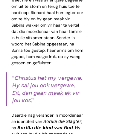
weet nie en was sy enigste begeerte 
om uit te storm en terug huis toe te 
hardloop. Richard haal hom egter oor 
om te bly en hy gaan maak vir 
Sabina wakker om vir haar te vertel 
dat die moordenaar van haar familie 
in hulle sitkamer staan. Sonder ‘n 
woord het Sabina opgestaan, na 
Borilla toe gestap, haar arms om hom 
gegooi, hom vasgedruk, op sy wang 
gesoen en gefluister:
“𝘊𝘩𝘳𝘪𝘴𝘵𝘶𝘴 𝘩𝘦𝘵 𝘮𝘺 𝘷𝘦𝘳𝘨𝘦𝘸𝘦. 
𝘏𝘺 𝘴𝘢𝘭 𝘫𝘰𝘶 𝘰𝘰𝘬 𝘷𝘦𝘳𝘨𝘦𝘸𝘦. 
𝘚𝘪𝘵, 𝘥𝘢𝘯 𝘨𝘢𝘢𝘯 𝘮𝘢𝘢𝘬 𝘦𝘬 𝘷𝘪𝘳 
𝘫𝘰𝘶 𝘬𝘰𝘴.”
Daardie nag verander ‘n moordenaar 
se identiteit van 
𝘉𝘰𝘳𝘪𝘭𝘭𝘢 𝘥𝘪𝘦 𝘚𝘭𝘢𝘨𝘵𝘦𝘳
, 
na 𝘽𝙤𝙧𝙞𝙡𝙡𝙖 𝙙𝙞𝙚 𝙠𝙞𝙣𝙙 𝙫𝙖𝙣 𝙂𝙤𝙙. Hy 