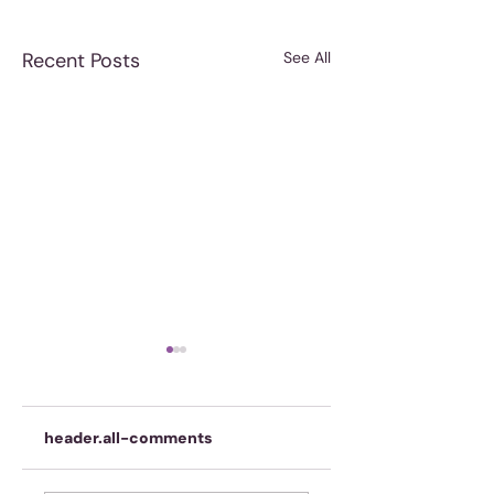
Recent Posts
See All
header.all-comments
Onskuldig! Ja, jy!