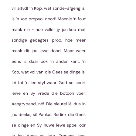
vir altyd! ‘n Kop, wat sonde-afgerig is, 
is ‘n kop propvol dood! Moenie ‘n fout 
maak nie - hoe voller jy jou kop met 
sondige gedagtes prop, hoe meer 
maak dit jou lewe dood. Maar weer 
eens is daar ook ‘n ander kant. ‘n 
Kop, wat vol van die Gees se dinge is, 
lei tot ‘n leefstyl waar God se soort 
lewe en Sy vrede die botoon voer. 
Aangrypend, né! Die sleutel lê dus in 
jou denke, sê Paulus. Bedink die Gees 
se dinge en Sy nuwe lewe spoel oor 
in jou doen en late. Trouens, hoe 