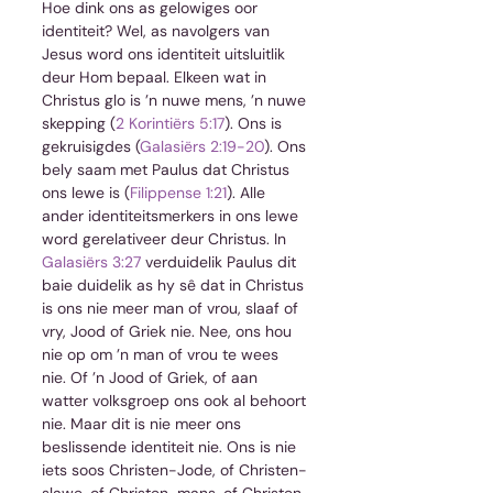
Hoe dink ons as gelowiges oor 
identiteit? Wel, as navolgers van 
Jesus word ons identiteit uitsluitlik 
deur Hom bepaal. Elkeen wat in 
Christus glo is ’n nuwe mens, ’n nuwe 
skepping (
2 Korintiërs 5:17
). Ons is 
gekruisigdes (
Galasiërs 2:19-20
). Ons 
bely saam met Paulus dat Christus 
ons lewe is (
Filippense 1:21
). Alle 
ander identiteitsmerkers in ons lewe 
word gerelativeer deur Christus. In 
Galasiërs 3:27
 verduidelik Paulus dit 
baie duidelik as hy sê dat in Christus 
is ons nie meer man of vrou, slaaf of 
vry, Jood of Griek nie. Nee, ons hou 
nie op om ’n man of vrou te wees 
nie. Of ’n Jood of Griek, of aan 
watter volksgroep ons ook al behoort 
nie. Maar dit is nie meer ons 
beslissende identiteit nie. Ons is nie 
iets soos Christen-Jode, of Christen-