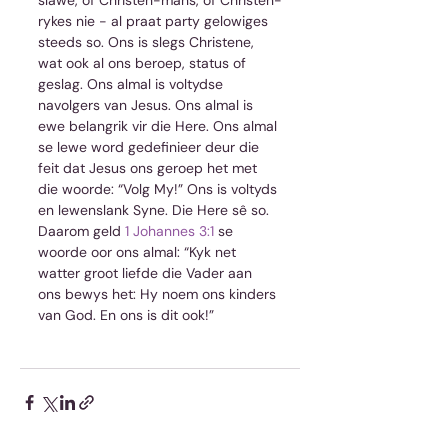
slawe, of Christen-mans, of Christen-
rykes nie - al praat party gelowiges 
steeds so. Ons is slegs Christene, 
wat ook al ons beroep, status of 
geslag. Ons almal is voltydse 
navolgers van Jesus. Ons almal is 
ewe belangrik vir die Here. Ons almal 
se lewe word gedefinieer deur die 
feit dat Jesus ons geroep het met 
die woorde: “Volg My!” Ons is voltyds 
en lewenslank Syne. Die Here sê so. 
Daarom geld 
1 Johannes 3:1
 se 
woorde oor ons almal: “Kyk net 
watter groot liefde die Vader aan 
ons bewys het: Hy noem ons kinders 
van God. En ons is dit ook!”