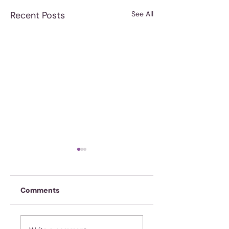
Recent Posts
See All
Comments
Moenie jubel as
Koffie is nie geno