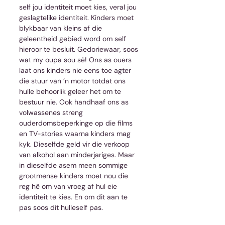
self jou identiteit moet kies, veral jou 
geslagtelike identiteit. Kinders moet 
blykbaar van kleins af die 
geleentheid gebied word om self 
hieroor te besluit. Gedoriewaar, soos 
wat my oupa sou sê! Ons as ouers 
laat ons kinders nie eens toe agter 
die stuur van ’n motor totdat ons 
hulle behoorlik geleer het om te 
bestuur nie. Ook handhaaf ons as 
volwassenes streng 
ouderdomsbeperkinge op die films 
en TV-stories waarna kinders mag 
kyk. Dieselfde geld vir die verkoop 
van alkohol aan minderjariges. Maar 
in dieselfde asem meen sommige 
grootmense kinders moet nou die 
reg hê om van vroeg af hul eie 
identiteit te kies. En om dit aan te 
pas soos dit hulleself pas. 