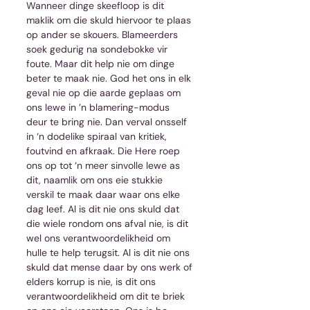
Wanneer dinge skeefloop is dit 
maklik om die skuld hiervoor te plaas 
op ander se skouers. Blameerders 
soek gedurig na sondebokke vir 
foute. Maar dit help nie om dinge 
beter te maak nie. God het ons in elk 
geval nie op die aarde geplaas om 
ons lewe in ’n blamering-modus 
deur te bring nie. Dan verval onsself 
in ‘n dodelike spiraal van kritiek, 
foutvind en afkraak. Die Here roep 
ons op tot ‘n meer sinvolle lewe as 
dit, naamlik om ons eie stukkie 
verskil te maak daar waar ons elke 
dag leef. Al is dit nie ons skuld dat 
die wiele rondom ons afval nie, is dit 
wel ons verantwoordelikheid om 
hulle te help terugsit. Al is dit nie ons 
skuld dat mense daar by ons werk of 
elders korrup is nie, is dit ons 
verantwoordelikheid om dit te briek 