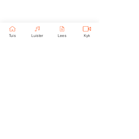
Ekerk Vereniging
ABSA Bank
Takkode: 632005
Rekening:
4059 699
232
Tuis
Luister
Lees
Kyk
Epos:
info@ekerk.org
Skakels:
Tuis
Toere
eUni
Luister
Lees
eKind
Kontak
Kyk
Nood
Privaatheidsbeleid