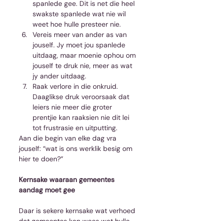
spanlede gee. Dit is net die heel 
swakste spanlede wat nie wil 
weet hoe hulle presteer nie.  
Vereis meer van ander as van 
jouself. Jy moet jou spanlede 
uitdaag, maar moenie ophou om 
jouself te druk nie, meer as wat 
jy ander uitdaag.  
Raak verlore in die onkruid. 
Daaglikse druk veroorsaak dat 
leiers nie meer die groter 
prentjie kan raaksien nie dit lei 
tot frustrasie en uitputting. 
Aan die begin van elke dag vra 
jouself: “wat is ons werklik besig om 
hier te doen?”
Kernsake waaraan gemeentes 
aandag moet gee
Daar is sekere kernsake wat verhoed 
dat gemeentes kan wees wat hulle 