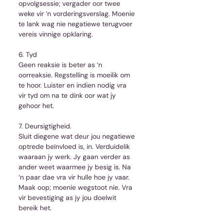
opvolgsessie; vergader oor twee 
weke vir ‘n vorderingsverslag. Moenie 
te lank wag nie negatiewe terugvoer 
vereis vinnige opklaring.
6. Tyd
Geen reaksie is beter as ‘n 
oorreaksie. Regstelling is moeilik om 
te hoor. Luister en indien nodig vra 
vir tyd om na te dink oor wat jy 
gehoor het.
7. Deursigtigheid.
Sluit diegene wat deur jou negatiewe 
optrede beïnvloed is, in. Verduidelik 
waaraan jy werk. Jy gaan verder as 
ander weet waarmee jy besig is. Na 
‘n paar dae vra vir hulle hoe jy vaar. 
Maak oop; moenie wegstoot nie. Vra 
vir bevestiging as jy jou doelwit 
bereik het.