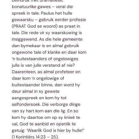
bonatuurlike gawes – veral die 
spreek in tale. Paulus het hulle 
gewaarsku – gebruik eerder profesie 
(PRAAT God se woord) as praat in 
tale. Die rede vir sy waarskuwing is 
insiggewend. As die hele gemeente 
dan bymekaar is en almal gebruik 
ongewone tale of klanke en daar kom 
‘n buitestaanders of ongelowiges 
julle is van julle verstand af nie? 
Daarenteen, as almal profeteer en 
daar kom ‘n ongelowige of 
buitestaander binne, dan word hy 
deur almal in sy gewete 
aangespreek en kom hy tot 
selfondersoek. Die verborge dinge 
van sy hart kom aan die lig. En so 
kom hy daartoe om op sy knieë te 
val, God te aanbid en openlik te 
getuig: ‘Waarlik God is hier by hulle!” 
(1 Korintiërs 14:23 – 25).