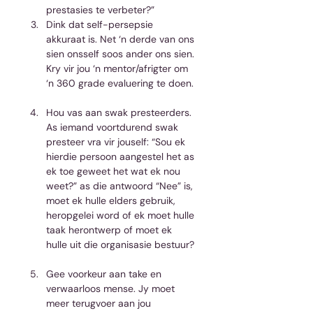
prestasies te verbeter?”  
Dink dat self-persepsie 
akkuraat is. Net ‘n derde van ons 
sien onsself soos ander ons sien. 
Kry vir jou ‘n mentor/afrigter om 
‘n 360 grade evaluering te doen. 
Hou vas aan swak presteerders. 
As iemand voortdurend swak 
presteer vra vir jouself: “Sou ek 
hierdie persoon aangestel het as 
ek toe geweet het wat ek nou 
weet?” as die antwoord “Nee” is, 
moet ek hulle elders gebruik, 
heropgelei word of ek moet hulle 
taak herontwerp of moet ek 
hulle uit die organisasie bestuur? 
Gee voorkeur aan take en 
verwaarloos mense. Jy moet 
meer terugvoer aan jou 