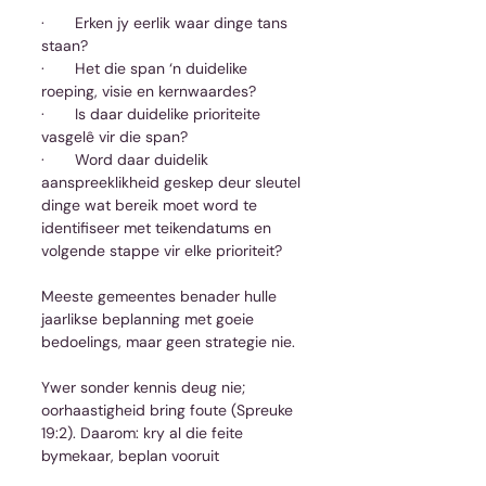
·       Erken jy eerlik waar dinge tans 
staan?
·       Het die span ‘n duidelike 
roeping, visie en kernwaardes?
·       Is daar duidelike prioriteite 
vasgelê vir die span?
·       Word daar duidelik 
aanspreeklikheid geskep deur sleutel 
dinge wat bereik moet word te 
identifiseer met teikendatums en 
volgende stappe vir elke prioriteit?
Meeste gemeentes benader hulle 
jaarlikse beplanning met goeie 
bedoelings, maar geen strategie nie.
Ywer sonder kennis deug nie; 
oorhaastigheid bring foute (Spreuke 
19:2). Daarom: kry al die feite 
bymekaar, beplan vooruit