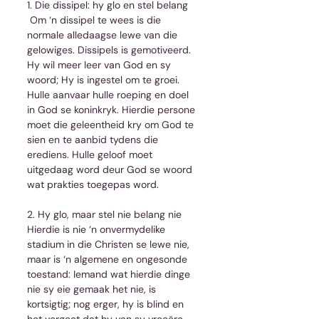
1. Die dissipel: hy glo en stel belang
 Om ‘n dissipel te wees is die 
normale alledaagse lewe van die 
gelowiges. Dissipels is gemotiveerd. 
Hy wil meer leer van God en sy 
woord; Hy is ingestel om te groei. 
Hulle aanvaar hulle roeping en doel 
in God se koninkryk. Hierdie persone 
moet die geleentheid kry om God te 
sien en te aanbid tydens die 
erediens. Hulle geloof moet 
uitgedaag word deur God se woord 
wat prakties toegepas word.
2. Hy glo, maar stel nie belang nie
Hierdie is nie ‘n onvermydelike 
stadium in die Christen se lewe nie, 
maar is ‘n algemene en ongesonde 
toestand: Iemand wat hierdie dinge 
nie sy eie gemaak het nie, is 
kortsigtig; nog erger, hy is blind en 
het vergeet dat hy van sy vroeëre 