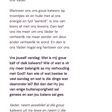
ons Vader.
Wanneer ons ons goue kalwers op 
troontjies sit en hulle met al ons 
energie en tyd “aanbid”, is ons van 
koers af met ons lewens. Dan leef 
ons nie meer om ons Vader te 
verheerlik nie maar eerder om deur 
ander verheerlik te word. En dan is 
ons Vader nogal erg hartseer oor ons.
Vra jouself vandag: Wat is mý goue 
kalf of dalk kalwers? Wie of wat is vir 
my meer belangrik as my verhouding 
met God? Aan wie of wat bestee te 
veel aandag en wat is die dinge wat 
daaronder lei? Bid dan dat Hy jou 
van enige buitensporigheid sal 
genees en aan jou balans sal gee. 
Vader, neem asseblief al die goue 
kalwers uit my lewe en neem U die 