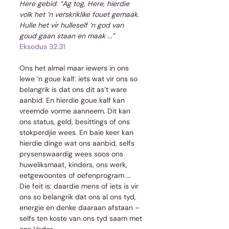
Here gebid: “Ag tog, Here, hierdie 
volk het ‘n verskriklike fouet gemaak. 
Hulle het vir hulleself ‘n god van 
goud gaan staan en maak ...”
Eksodus 32:31
Ons het almal maar iewers in ons 
lewe ‘n goue kalf: iets wat vir ons so 
belangrik is dat ons dit as’t ware 
aanbid. En hierdie goue kalf kan 
vreemde vorme aanneem. Dit kan 
ons status, geld, besittings of ons 
stokperdjie wees. En baie keer kan 
hierdie dinge wat ons aanbid, selfs 
prysenswaardig wees soos ons 
huweliksmaat, kinders, ons werk, 
eetgewoontes of oefenprogram ... 
Die feit is: daardie mens of iets is vir 
ons so belangrik dat ons al ons tyd, 
energie en denke daaraan afstaan – 
selfs ten koste van ons tyd saam met 