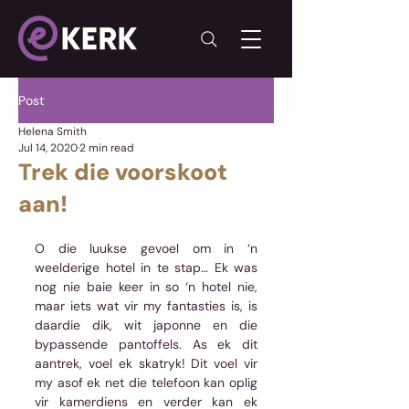
Post
Helena Smith
Jul 14, 2020
2 min read
Trek die voorskoot
aan!
O die luukse gevoel om in ‘n 
weelderige hotel in te stap… Ek was 
nog nie baie keer in so ‘n hotel nie, 
maar iets wat vir my fantasties is, is 
daardie dik, wit japonne en die 
bypassende pantoffels. As ek dit 
aantrek, voel ek skatryk! Dit voel vir 
my asof ek net die telefoon kan oplig 
vir kamerdiens en verder kan ek 