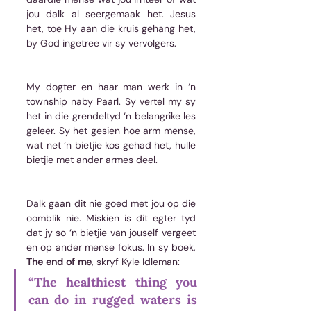
jou dalk al seergemaak het. Jesus 
het, toe Hy aan die kruis gehang het, 
by God ingetree vir sy vervolgers. 
My dogter en haar man werk in ‘n 
township naby Paarl. Sy vertel my sy 
het in die grendeltyd ‘n belangrike les 
geleer. Sy het gesien hoe arm mense, 
wat net ‘n bietjie kos gehad het, hulle 
bietjie met ander armes deel. 
Dalk gaan dit nie goed met jou op die 
oomblik nie. Miskien is dit egter tyd 
dat jy so ‘n bietjie van jouself vergeet 
en op ander mense fokus. In sy boek, 
The end of me
, skryf Kyle Idleman: 
“The healthiest thing you 
can do in rugged waters is 