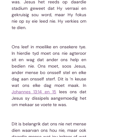
was. Jesus het reeds op daardie 
stadium geweet dat Hy verraai en 
gekruisig sou word, maar Hy fokus 
nie op sy eie leed nie. Hy verkies om 
te dien.
Ons leef in moeilike en onsekere tye. 
In hierdie tyd moet ons nie agteroor 
sit en wag dat ander ons help en 
bedien nie. Ons moet, soos Jesus, 
ander mense bo onsself stel en elke 
dag aan onsself sterf. Dit is ‘n keuse 
wat ons elke dag moet maak. In 
Johannes 13:14 en 15
 lees ons dat 
Jesus sy dissipels aangemoedig het 
om mekaar se voete te was.
Dit is belangrik dat ons nie net mense 
dien waarvan ons hou nie, maar ook 
daardie mense wat jou irriteer of wat 