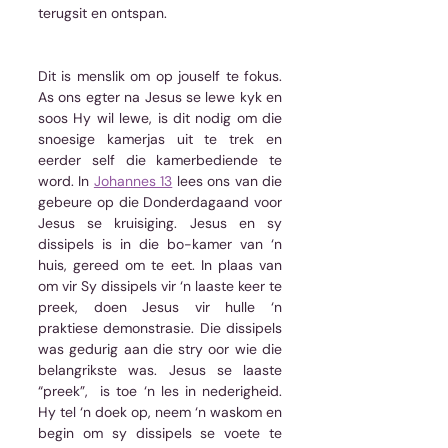
terugsit en ontspan. 
Dit is menslik om op jouself te fokus. 
As ons egter na Jesus se lewe kyk en 
soos Hy wil lewe, is dit nodig om die 
snoesige kamerjas uit te trek en 
eerder self die kamerbediende te 
word. In 
Johannes 13
 lees ons van die 
gebeure op die Donderdagaand voor 
Jesus se kruisiging. Jesus en sy 
dissipels is in die bo-kamer van ‘n 
huis, gereed om te eet. In plaas van 
om vir Sy dissipels vir ‘n laaste keer te 
preek, doen Jesus vir hulle ‘n 
praktiese demonstrasie. Die dissipels 
was gedurig aan die stry oor wie die 
belangrikste was. Jesus se laaste 
“preek”,  is toe ‘n les in nederigheid. 
Hy tel ‘n doek op, neem ‘n waskom en 
begin om sy dissipels se voete te 