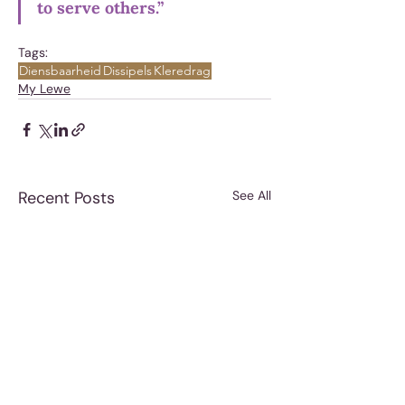
to serve others.”
Tags:
Diensbaarheid
Dissipels
Kleredrag
My Lewe
Recent Posts
See All