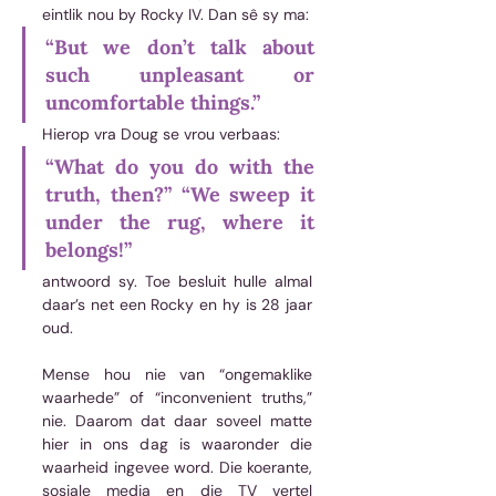
eintlik nou by Rocky IV. Dan sê sy ma: 
“But we don’t talk about 
such unpleasant or 
uncomfortable things.” 
Hierop vra Doug se vrou verbaas: 
“What do you do with the 
truth, then?” “We sweep it 
under the rug, where it 
belongs!” 
antwoord sy. Toe besluit hulle almal 
daar’s net een Rocky en hy is 28 jaar 
oud.  
Mense hou nie van “ongemaklike 
waarhede” of “inconvenient truths,” 
nie. Daarom dat daar soveel matte 
hier in ons dag is waaronder die 
waarheid ingevee word. Die koerante, 
sosiale media en die TV vertel 