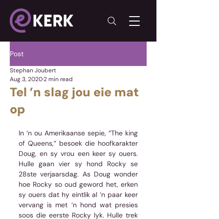
Post
Stephan Joubert
Aug 3, 2020
2 min read
Tel ’n slag jou eie mat
op
In ‘n ou Amerikaanse sepie, “The king 
of Queens,” besoek die hoofkarakter 
Doug, en sy vrou een keer sy ouers. 
Hulle gaan vier sy hond Rocky se 
28ste verjaarsdag. As Doug wonder 
hoe Rocky so oud geword het, erken 
sy ouers dat hy eintlik al ‘n paar keer 
vervang is met ‘n hond wat presies 
soos die eerste Rocky lyk. Hulle trek 