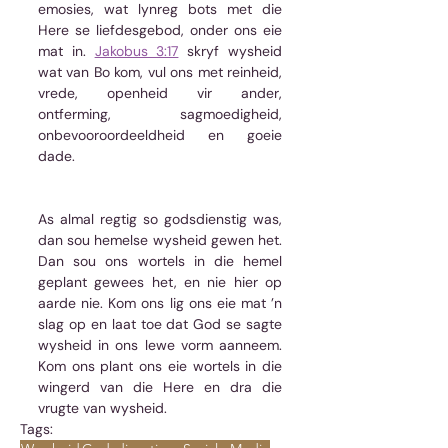
emosies, wat lynreg bots met die 
Here se liefdesgebod, onder ons eie 
mat in. 
Jakobus 3:17
 skryf wysheid 
wat van Bo kom, vul ons met reinheid, 
vrede, openheid vir ander, 
ontferming, sagmoedigheid, 
onbevooroordeeldheid en goeie 
dade. 
As almal regtig so godsdienstig was, 
dan sou hemelse wysheid gewen het. 
Dan sou ons wortels in die hemel 
geplant gewees het, en nie hier op 
aarde nie. Kom ons lig ons eie mat ’n 
slag op en laat toe dat God se sagte 
wysheid in ons lewe vorm aanneem. 
Kom ons plant ons eie wortels in die 
wingerd van die Here en dra die 
vrugte van wysheid. 
Tags: