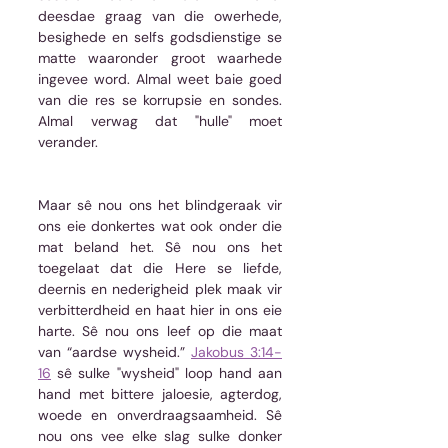
deesdae graag van die owerhede, 
besighede en selfs godsdienstige se 
matte waaronder groot waarhede 
ingevee word. Almal weet baie goed 
van die res se korrupsie en sondes. 
Almal verwag dat "hulle" moet 
verander. 
Maar sê nou ons het blindgeraak vir 
ons eie donkertes wat ook onder die 
mat beland het. Sê nou ons het 
toegelaat dat die Here se liefde, 
deernis en nederigheid plek maak vir 
verbitterdheid en haat hier in ons eie 
harte. Sê nou ons leef op die maat 
van “aardse wysheid.” 
Jakobus 3:14-
16
 sê sulke "wysheid" loop hand aan 
hand met bittere jaloesie, agterdog, 
woede en onverdraagsaamheid. Sê 
nou ons vee elke slag sulke donker 