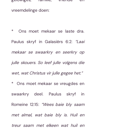
vreemdelinge doen:
*  Ons moet mekaar se laste dra. 
Paulus skryf in Galasiërs 6:2: 
“Laai 
mekaar se swaarkry en seerkry op 
julle skouers. So leef julle volgens die 
wet, wat Christus vir julle gegee het.”
*  Ons moet mekaar se vreugdes en 
swaarkry deel. Paulus skryf in 
Romeine 12:15: 
“Wees baie bly saam 
met almal, wat baie bly is. Huil en 
treur saam met elkeen wat huil en 