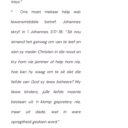
treur.”
*  Ons moet mekaar help wat 
lewensmiddele betref. Johannes 
skryf in 1 Johannes 3:17-18: “
Sê nou 
iemand het genoeg om van te leef en 
sien sy mede-Christen in die nood en 
kry hom nie jammer of help hom nie, 
hoe kan hy waag om te sê dat die 
liefde van God sy lewe beheers? My 
liewe kinders, julle liefde moenie 
bestaan uit ‘n klomp gepratery nie, 
maar uit dade, wat in ware 
opregtheid gedoen word.”