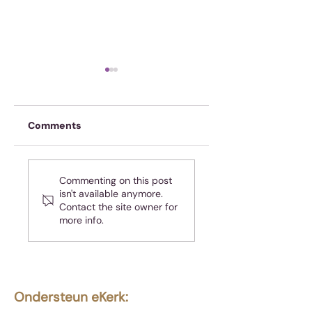
Comments
Oefen jou geheue
Almal hou van
Commenting on this post
teleurgesteld
isn't available anymore.
wees - maar jy is
Contact the site owner for
nie almal nie!
more info.
Ondersteun eKerk: