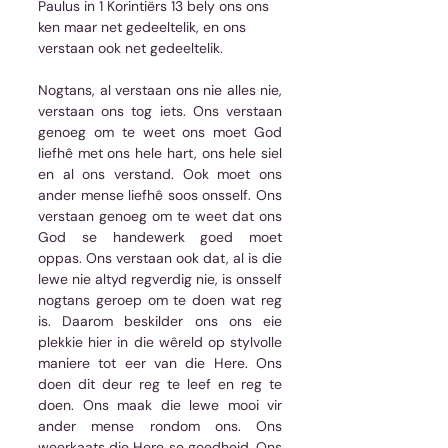
Paulus in 1 Korintiërs 13 bely ons ons 
ken maar net gedeeltelik, en ons 
verstaan ook net gedeeltelik.
Nogtans, al verstaan ons nie alles nie, 
verstaan ons tog iets. Ons verstaan 
genoeg om te weet ons moet God 
liefhê met ons hele hart, ons hele siel 
en al ons verstand. Ook moet ons 
ander mense liefhê soos onsself. Ons 
verstaan genoeg om te weet dat ons 
God se handewerk goed moet 
oppas. Ons verstaan ook dat, al is die 
lewe nie altyd regverdig nie, is onsself 
nogtans geroep om te doen wat reg 
is. Daarom beskilder ons ons eie 
plekkie hier in die wêreld op stylvolle 
maniere tot eer van die Here. Ons 
doen dit deur reg te leef en reg te 
doen. Ons maak die lewe mooi vir 
ander mense rondom ons. Ons 
weerkaats die Here se goedheid. Ons 