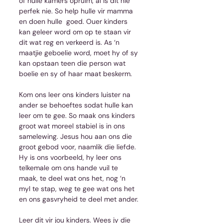
of hulle kamers opruim, al is dit nie 
perfek nie. So help hulle vir mamma 
en doen hulle  goed. Ouer kinders 
kan geleer word om op te staan vir 
dit wat reg en verkeerd is. As ‘n 
maatjie geboelie word, moet hy of sy 
kan opstaan teen die person wat 
boelie en sy of haar maat beskerm.
Kom ons leer ons kinders luister na 
ander se behoeftes sodat hulle kan 
leer om te gee. So maak ons kinders 
groot wat moreel stabiel is in ons 
samelewing. Jesus hou aan ons die 
groot gebod voor, naamlik die liefde. 
Hy is ons voorbeeld, hy leer ons 
telkemale om ons hande vuil te 
maak, te deel wat ons het, nog ‘n 
myl te stap, weg te gee wat ons het 
en ons gasvryheid te deel met ander.
Leer dit vir jou kinders. Wees jy die 