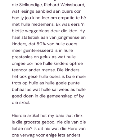
die Sielkundige, Richard Weissbourd, 
wat lesings aanbied aan ouers oor 
hoe jy jou kind leer om empatie te hê 
met hulle medemens. Ek was eers ‘n 
bietjie weggeblaas deur die idee. Hy 
haal statistiek aan van jongmense en 
kinders, dat 80% van hulle ouers 
meer geïnteresseerd is in hulle 
prestasies en geluk as wat hulle 
omgee oor hoe hulle kinders optree 
teenoor ander mense. Die kinders 
het ook gesê hulle ouers is baie meer 
trots op hulle as hulle goeie punte 
behaal as wat hulle sal wees as hulle 
goed doen in die gemeenskap of by 
die skool.
Hierdie artikel het my baie laat dink. 
Is die grootste gebod, nie die van die 
liefde nie? Is dit nie wat die Here van 
ons verwag voor enige iets anders 