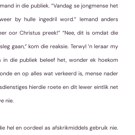
emand in die publiek. “Vandag se jongmense het 
eer by hulle ingedril word.” Iemand anders 
r oor Christus preek!” “Nee, dit is omdat die 
leg gaan,” kom die reaksie. Terwyl ’n leraar my 
s in die publiek beleef het, wonder ek hoekom 
de en op alles wat verkeerd is, mense nader 
ienstiges hierdie roete en dit lewer eintlik net 
e nie. 
ie hel en oordeel as afskrikmiddels gebruik nie. 