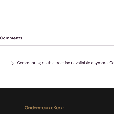
Comments
Commenting on this post isn't available anymore. Con
Oefen jou 
Moenie jubel as slegte
dinge met sondaars
gebeur nie
Ondersteun eKerk: