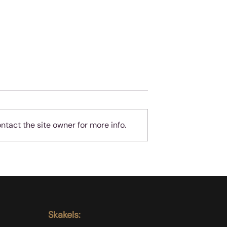
tact the site owner for more info.
geheue
Almal hou van
teleurgesteld wees - ma
jy is nie almal nie!
Skakels: