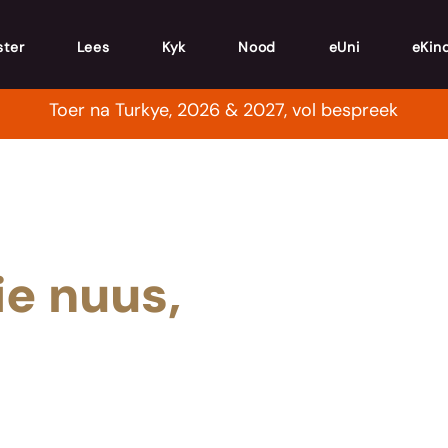
ster
Lees
Kyk
Nood
eUni
eKin
Toer na Turkye, 2026 & 2027, vol bespreek
e nuus,