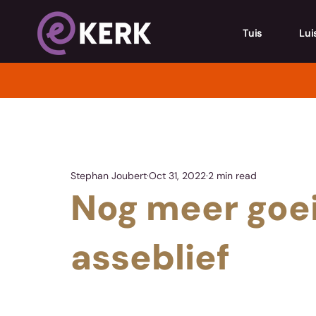
Tuis
Lui
Stephan Joubert
Oct 31, 2022
2 min read
Nog meer goei
asseblief