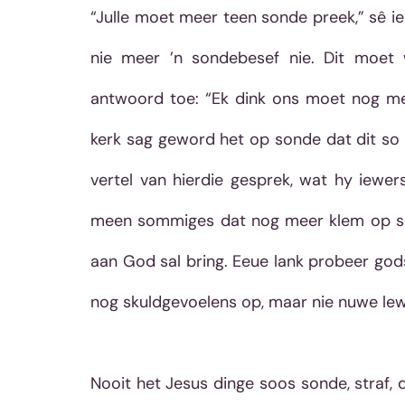
“Julle moet meer teen sonde preek,” sê i
nie meer ’n sondebesef nie. Dit moet w
antwoord toe: “Ek dink ons moet nog mee
kerk sag geword het op sonde dat dit so s
vertel van hierdie gesprek, wat hy iewer
meen sommiges dat nog meer klem op son
aan God sal bring. Eeue lank probeer godsd
nog skuldgevoelens op, maar nie nuwe lew
Nooit het Jesus dinge soos sonde, straf, d