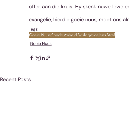
offer aan die kruis. Hy skenk nuwe lewe e
evangelie, hierdie goeie nuus, moet ons a
Tags:
Goeie Nuus
Sonde
Vryheid
Skuldgevoelens
Straf
Goeie Nuus
Recent Posts