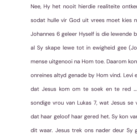
Nee, Hy het nooit hierdie realiteite ont
sodat hulle vir God uit vrees moet kies ni
Johannes 6 geleer Hyself is die lewende b
al Sy skape lewe tot in ewigheid gee (J
mense uitgenooi na Hom toe. Daarom kon 
onreines altyd genade by Hom vind. Levi 
dat Jesus kom om te soek en te red … e
sondige vrou van Lukas 7, wat Jesus se v
dat haar geloof haar gered het. Sy kon va
dit waar. Jesus trek ons nader deur Sy 