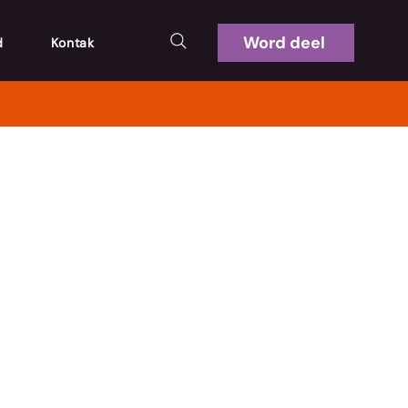
Word deel
d
Kontak