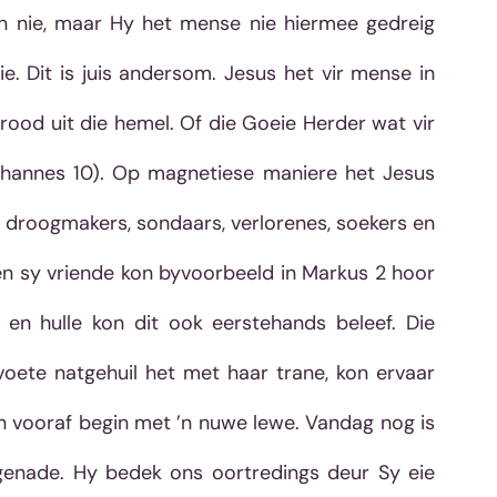
ken nie, maar Hy het mense nie hiermee gedreig 
e. Dit is juis andersom. Jesus het vir mense in 
rood uit die hemel. Of die Goeie Herder wat vir 
ohannes 10). Op magnetiese maniere het Jesus 
droogmakers, sondaars, verlorenes, soekers en 
en sy vriende kon byvoorbeeld in Markus 2 hoor 
n hulle kon dit ook eerstehands beleef. Die 
oete natgehuil het met haar trane, kon ervaar 
n vooraf begin met ’n nuwe lewe. Vandag nog is 
genade. Hy bedek ons oortredings deur Sy eie 