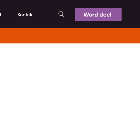
Word deel
d
Kontak