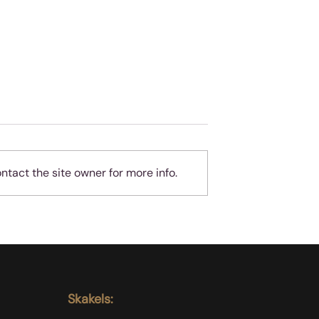
tact the site owner for more info.
geheue
Almal hou van
teleurgesteld wees - ma
jy is nie almal nie!
Skakels: