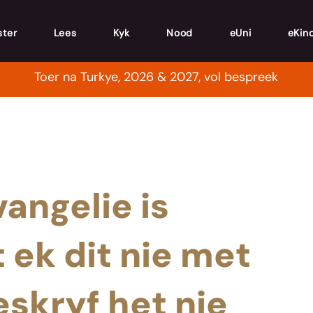
ster
Lees
Kyk
Nood
eUni
eKin
Toer na Turkye, 2026 & 2027, vol bespreek
vangelie is
 ek dit nie met
eskryf het nie