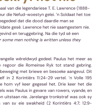
rhaal van die legendariese T. E. Lawrence (1888-
eur die Nefud-woestyn gelei. ’n Soldaat het toe 
eegedeel dat die dood daardie man se 
oldate gesê. Lawrence het nie saamgestem nie. 
evind en teruggebring. Na die tyd sê een 
or some men nothing is written unless they 
angelie wêreldwyd gedeel. Paulus het meer as 
e regoor die Romeinse Ryk tot stand gebring. 
beweging met briewe en besoeke aangevul. Dit 
 in 2 Korintiërs 11:24-29 vertel. ’n Volle 195 
 hom vyf keer gegesel het. Drie keer het die 
s was Paulus in gevare van rowers, vyande, en 
on uitstaan nie. Jarelange tronkstraf was ook sy 
van sy eie swakheid (2 Korintiërs 4:7; 12:9-