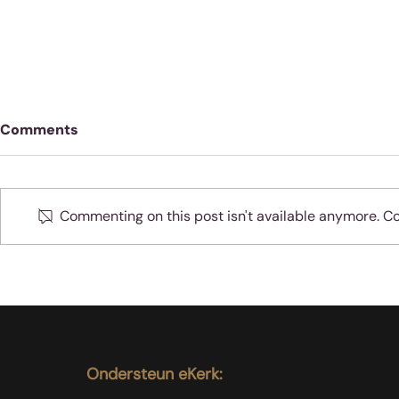
Comments
Commenting on this post isn't available anymore. Con
Oefen jou 
Moenie jubel as slegte
dinge met sondaars
gebeur nie
Ondersteun eKerk: