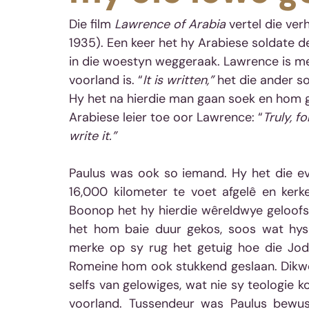
Die film 
Lawrence of Arabia
 vertel die ve
1935). Een keer het hy Arabiese soldate d
in die woestyn weggeraak. Lawrence is m
voorland is. “
It is written,”
 het die ander s
Hy het na hierdie man gaan soek en hom g
Arabiese leier toe oor Lawrence: “
Truly, f
write it.”
Paulus was ook so iemand. Hy het die ev
16,000 kilometer te voet afgelê en kerk
Boonop het hy hierdie wêreldwye geloofs
het hom baie duur gekos, soos wat hyself
merke op sy rug het getuig hoe die Jode
Romeine hom ook stukkend geslaan. Dikwel
selfs van gelowiges, wat nie sy teologie k
voorland. Tussendeur was Paulus bewus 