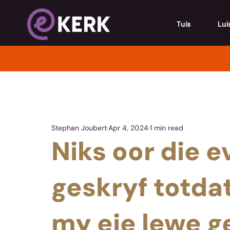
Tuis
Lui
Stephan Joubert
Apr 4, 2024
1 min read
Niks oor die e
geskryf totdat
my eie lewe g