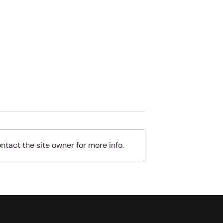
tact the site owner for more info.
geheue
Almal hou van
teleurgesteld wees - ma
jy is nie almal nie!