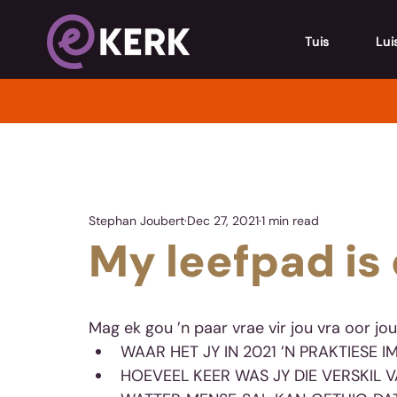
Tuis
Lui
Stephan Joubert
Dec 27, 2021
1 min read
My leefpad is 
Mag ek gou ’n paar vrae vir jou vra oor jo
WAAR HET JY IN 2021 ’N PRAKTIESE 
HOEVEEL KEER WAS JY DIE VERSKIL V