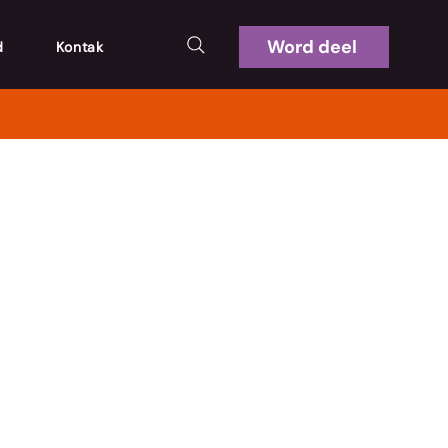
Word deel
d
Kontak