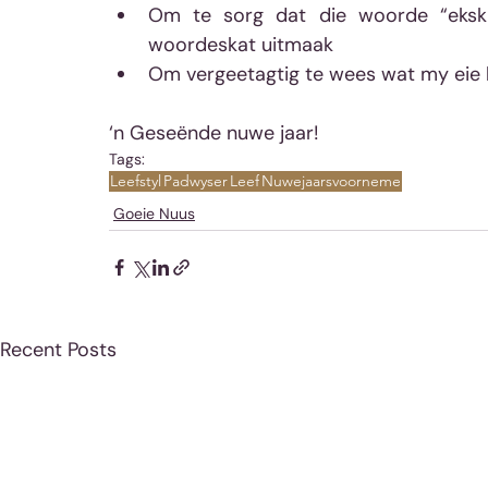
Om te sorg dat die woorde “eksk
woordeskat uitmaak
Om vergeetagtig te wees wat my eie 
‘n Geseënde nuwe jaar!
Tags:
Leefstyl
Padwyser
Leef
Nuwejaarsvoorneme
Goeie Nuus
Recent Posts