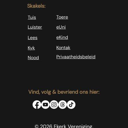
Skakels:
Toere
Tuis
Luister
eUni
eKind
Lees
Kontak
Kyk
Privaatheidsbeleid
Nood
Vind, volg & bevriend ons hier:
© 2026 Ekerk Vereniging.