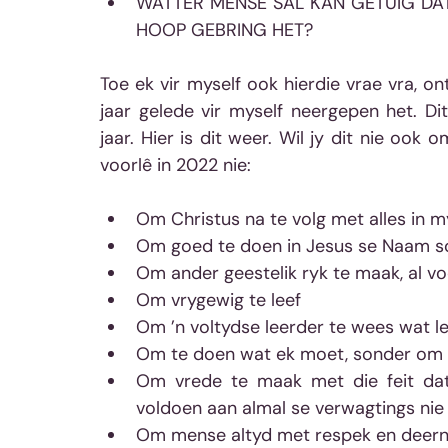
WATTER MENSE SAL KAN GETUIG DAT 
HOOP GEBRING HET? 
Toe ek vir myself ook hierdie vrae vra, on
jaar gelede vir myself neergepen het. Di
jaar. Hier is dit weer. Wil jy dit nie ook 
voorlê in 2022 nie:
Om Christus na te volg met alles in m
Om goed te doen in Jesus se Naam so
Om ander geestelik ryk te maak, al vo
Om vrygewig te leef
Om ’n voltydse leerder te wees wat lee
Om te doen wat ek moet, sonder om a
Om vrede te maak met die feit dat 
voldoen aan almal se verwagtings nie
Om mense altyd met respek en deern