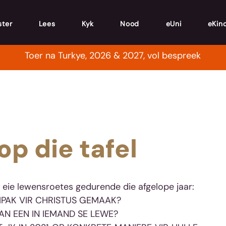
ster
Lees
Kyk
Nood
eUni
eKin
Toer na Turkye, 2026 & 2027, vol bespreek
op die tafel
u eie lewensroetes gedurende die afgelope jaar: 
IMPAK VIR CHRISTUS GEMAAK?
AN EEN IN IEMAND SE LEWE?  