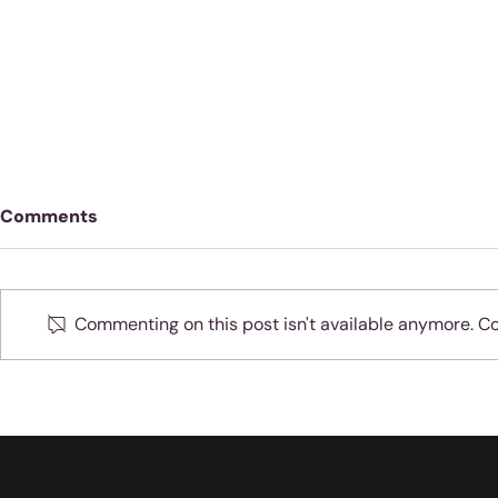
Comments
Commenting on this post isn't available anymore. Con
Oefen jou 
Moenie jubel as slegte
dinge met sondaars
gebeur nie