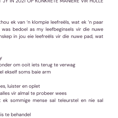
JY IN 2021 OP KONKRETE MANIERE VIR HULLE 
thou ek van ‘n klompie leefreëls, wat ek ’n paar 
t was bedoel as my leefbeginsels vir die nuwe 
omskep in jou eie leefreëls vir die nuwe pad, wat 
y
nder om ooit iets terug te verwag
el ekself soms baie arm
s, luister en oplet
lles vir almal te probeer wees
ek sommige mense sal teleurstel en nie sal 
is te behandel